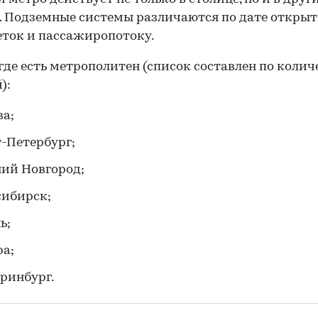
. Подземные системы различаются по дате открыт
еток и пассажиропотоку.
 где есть метрополитен (список составлен по колич
):
а;
-Петербург;
ий Новгород;
сибирск;
ь;
а;
ринбург.