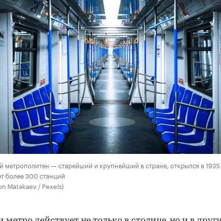
00:00
/
00:00
 метрополитен — старейший и крупнейший в стране, открылся в 1935 
т более 300 станций
on Matakaev / Pexels)
и метро действует не только в столице, но и в друг