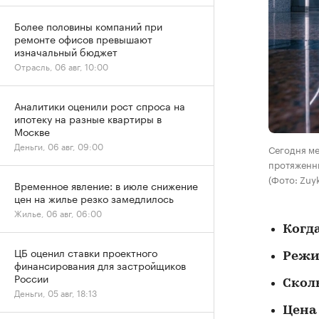
Более половины компаний при
ремонте офисов превышают
изначальный бюджет
Отрасль, 06 авг, 10:00
Аналитики оценили рост спроса на
ипотеку на разные квартиры в
Москве
Деньги, 06 авг, 09:00
Сегодня ме
протяженн
(Фото: Zuy
Временное явление: в июле снижение
цен на жилье резко замедлилось
Жилье, 06 авг, 06:00
Когд
ЦБ оценил ставки проектного
Режи
финансирования для застройщиков
России
Скол
Деньги, 05 авг, 18:13
Цена