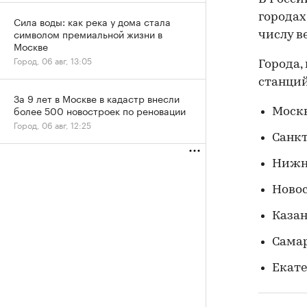
городах
Сила воды: как река у дома стала
символом премиальной жизни в
числу в
Москве
Город, 06 авг, 13:05
Города,
станций
За 9 лет в Москве в кадастр внесли
более 500 новостроек по реновации
Москв
Город, 06 авг, 12:25
Санкт
Нижн
Ново
Казан
Самар
Екате