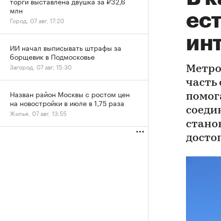
торги выставлена двушка за ₽32,6
млн
ест
Город, 07 авг, 17:20
ин
ИИ начал выписывать штрафы за
борщевик в Подмосковье
Загород, 07 авг, 15:30
Метро
часть
Назван район Москвы с ростом цен
помог
на новостройки в июле в 1,75 раза
соеди
Жилье, 07 авг, 13:55
стано
досто