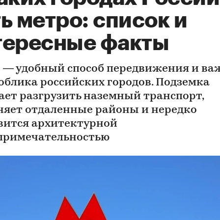
ь метро: список и
тересные факты
 — удобный способ передвижения и ва
 облика российских городов. Подземка
ает разгрузить наземный транспорт,
няет отдаленные районы и нередко
вится архитектурной
примечательностью