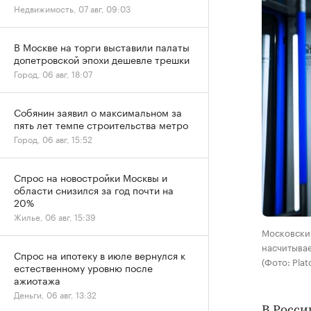
Недвижимость, 07 авг, 09:03
В Москве на торги выставили палаты
допетровской эпохи дешевле трешки
Город, 06 авг, 18:07
Собянин заявил о максимальном за
пять лет темпе строительства метро
Город, 06 авг, 15:52
Спрос на новостройки Москвы и
области снизился за год почти на
20%
Жилье, 06 авг, 15:39
Московский
насчитывае
Спрос на ипотеку в июле вернулся к
(Фото: Plat
естественному уровню после
ажиотажа
Деньги, 06 авг, 13:32
В Росси