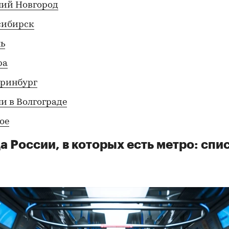
ий Новгород
сибирск
ь
ра
еринбург
ли в Волгограде
ое
а России, в которых есть метро: спи