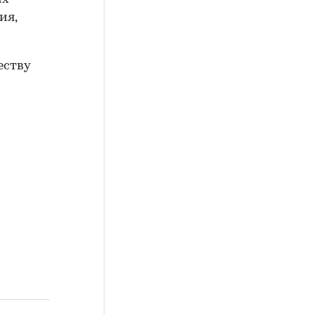
ия,
еству