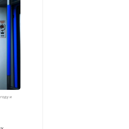
году и
их