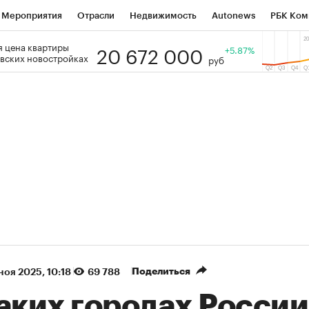
Мероприятия
Отрасли
Недвижимость
Autonews
РБК Ком
20 672 000
 цена квартиры
 РБК
РБК Образование
РБК Курсы
РБК Life
+5.87%
Тренды
Виз
вских новостройках
руб
ь
Крипто
РБК Бизнес-среда
Дискуссионный клуб
Исследо
зета
Спецпроекты СПб
Конференции СПб
Спецпроекты
кономика
Бизнес
Технологии и медиа
Финансы
Рынок на
(+90,76%)
(+34,79%)
5 450
АФК «Система» ₽12
Купить
 ПСБ к 29.07.27
прогноз БКС к 15.07.27
Поделиться
 ноя 2025, 10:18
69 788
аких городах России