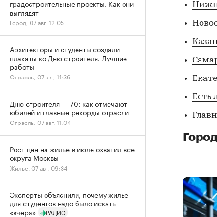
градостроительные проекты. Как они
Нижн
выглядят
Город, 07 авг, 12:05
Ново
Казан
Архитекторы и студенты создали
плакаты ко Дню строителя. Лучшие
Сама
работы
Отрасль, 07 авг, 11:36
Екат
Есть 
Дню строителя — 70: как отмечают
юбилей и главные рекорды отрасли
Главн
Отрасль, 07 авг, 11:04
Город
Рост цен на жилье в июле охватил все
округа Москвы
Жилье, 07 авг, 09:34
Эксперты объяснили, почему жилье
для студентов надо было искать
«вчера»
РАДИО