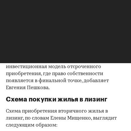
посредником (лизинговой компанией);
тем, кто хочет приобрести квартиру
(лизингополучателем).
Лизинг жилья — это не «аренда с опцией
купить», как это часто объясняют на бытовом
уровне, и не ипотека, где собственность
возникает сразу с обременением. Это
инвестиционная модель отсроченного
приобретения, где право собственности
появляется в финальной точке, добавляет
Евгения Пешкова.
Схема покупки жилья в лизинг
Схема приобретения вторичного жилья в
лизинг, по словам Елены Мищенко, выглядит
следующим образом: