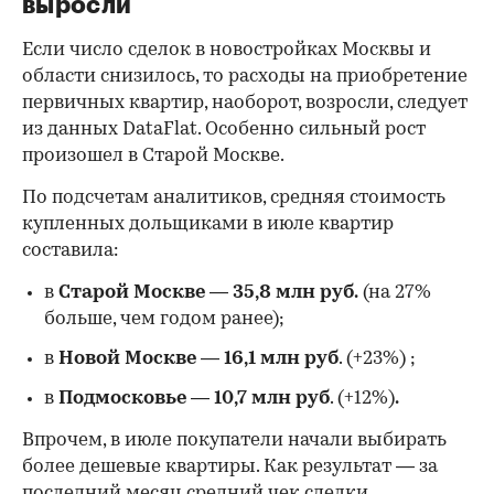
выросли
Если число сделок в новостройках Москвы и
области снизилось, то расходы на приобретение
первичных квартир, наоборот, возросли, следует
из данных DataFlat. Особенно сильный рост
произошел в Старой Москве.
По подсчетам аналитиков, средняя стоимость
купленных дольщиками в июле квартир
составила:
в
Старой Москве
—
35,8 млн руб.
(на 27%
больше, чем годом ранее);
в
Новой Москве
—
16,1 млн руб
. (+23%)
;
в
Подмосковье
—
10,7 млн руб
. (+12%)
.
Впрочем, в июле покупатели начали выбирать
более дешевые квартиры. Как результат — за
последний месяц средний чек сделки