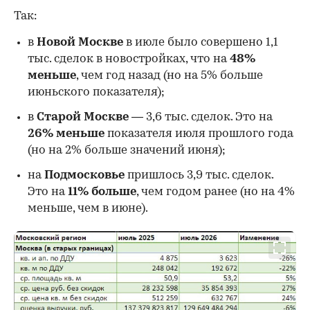
Так:
в
Новой Москве
в июле было совершено 1,1
тыс. сделок в новостройках, что на
48%
меньше
, чем год назад (но на 5% больше
июньского показателя);
в
Старой Москве
— 3,6 тыс. сделок. Это на
26%
меньше
показателя июля прошлого года
00:00
/
00:00
(но на 2% больше значений июня);
на
Подмосковье
пришлось 3,9 тыс. сделок.
Это на
11% больше
, чем годом ранее (но на 4%
меньше, чем в июне).