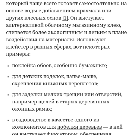
который чаще всего готовят самостоятельно на
основе воды с добавлением крахмала или
других клеевых основ
[1]
. Он выступает
альтернативой обычному магазинному клею,
считается более экологичным и легким в плане
воздействия на материалы. Используют
клейстер в разных сферах, вот некоторые
00:00
/
00:00
примеры:
поклейка обоев, особенно бумажных;
для детских поделок, папье-маше,
скрепления книжных переплетов;
для заделки мелких трещин или отверстий,
например щелей в старых деревянных
оконных рамах;
в садоводстве в качестве одного из
компонентов для
побелки деревьев
— в ней
он выступает фиксатором, обеспечивая