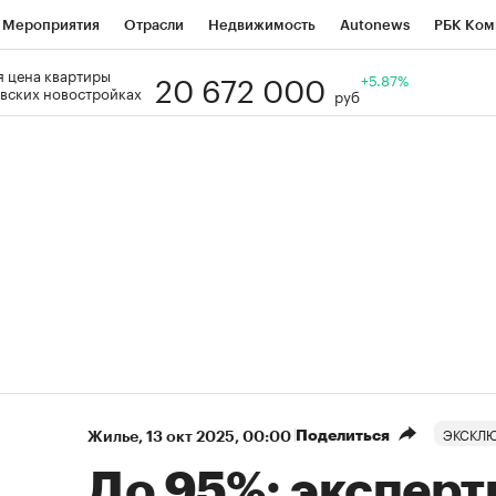
Мероприятия
Отрасли
Недвижимость
Autonews
РБК Ком
20 672 000
 цена квартиры
Образование
РБК Курсы
РБК Life
Тренды
+5.87%
Визионеры
Н
вских новостройках
руб
Дискуссионный клуб
Исследования
Кредитные рейтинги
Фр
Спецпроекты
Проверка контрагентов
Политика
Экономи
к наличной валюты
ЭКСКЛ
Поделиться
Жилье
⁠,
13 окт 2025, 00:00
До 95%: эксперт