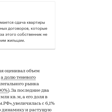
имается сдача квартиры
ьных договоров, которые
за этого собственник не
оим жильцам.
ия оценивал объем
,
а долю теневого
елегального рынка
90%
). За последние два
лн кв. м, а его доля в
РФ», увеличилась с 6,1%
ую динамику и растущую