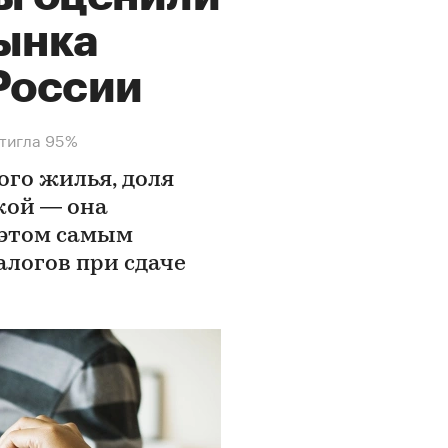
ынка
России
стигла 95%
ого жилья, доля
кой — она
 этом самым
логов при сдаче