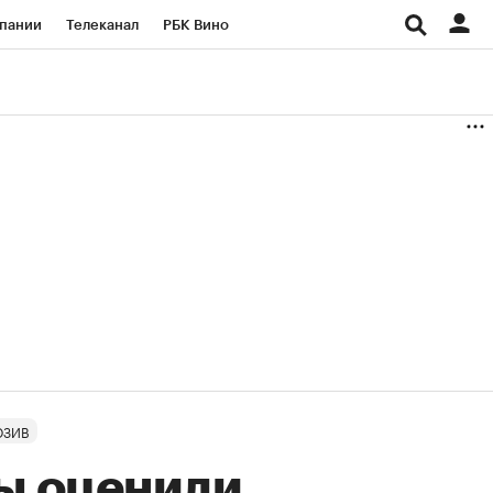
пании
Телеканал
РБК Вино
ациональные проекты
Город
аншизы
Газета
ка
Бизнес
ЮЗИВ
ы оценили