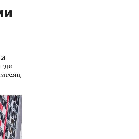
ми
 и
 где
 месяц