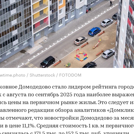
wtime.photo / Shutterstock / FOTODOM
овное Домодедово стало лидером рейтинга городо
 с августа по сентябрь 2025 года наиболее выраже
сь цены на первичном рынке жилья. Это следует и
авленного редакции обзора аналитиков «Домклик
ы отмечают, что новостройки Домодедово за меся
и в цене 11,1%. Средняя стоимость 1 кв. м первично
 снизилась с 171,5 тыс. до 152,5 тыс. руб., уточнили