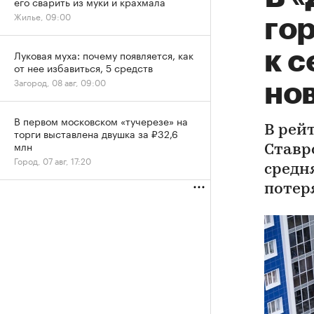
его сварить из муки и крахмала
Жилье, 09:00
го
к 
Луковая муха: почему появляется, как
от нее избавиться, 5 средств
Загород, 08 авг, 09:00
но
В первом московском «тучерезе» на
В рей
торги выставлена двушка за ₽32,6
млн
Ставр
Город, 07 авг, 17:20
средн
потеря