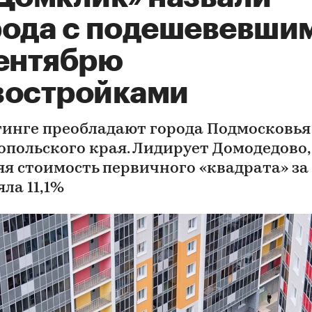
рода с подешевевши
сентябрю
востройками
тинге преобладают города Подмосковья
опольского края. Лидирует Домодедово,
яя стоимость первичного «квадрата» за
ла 11,1%