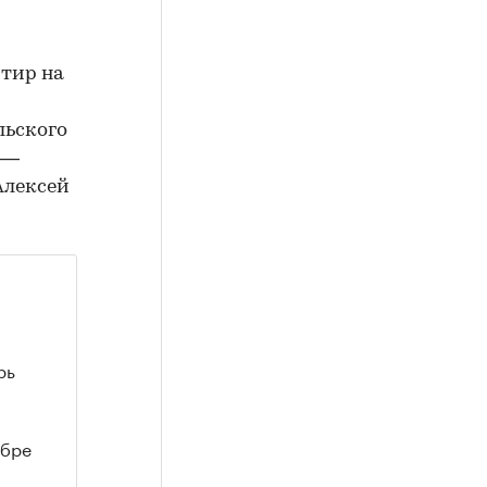
ртир на
льского
 —
Алексей
рь
ябре