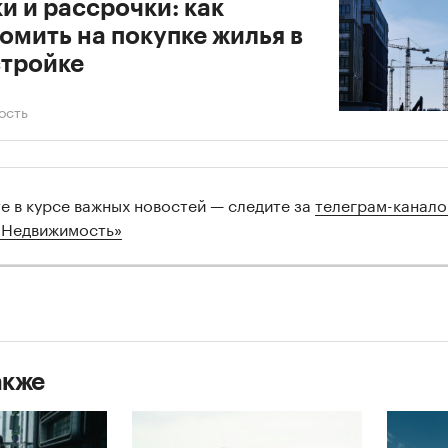
и и рассрочки: как
омить на покупке жилья в
тройке
ость
те в курсе важных новостей — следите за
телеграм-канал
 Недвижимость»
акже