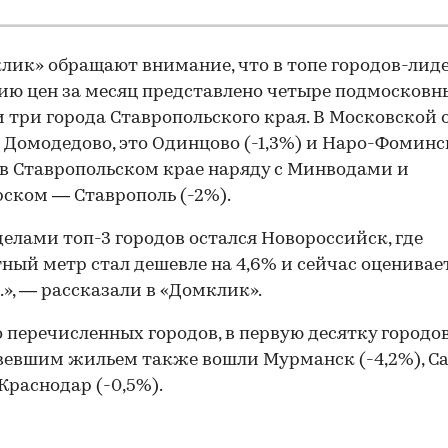
лик» обращают внимание, что в топе городов-лид
ю цен за месяц представлено четыре подмосковн
и три города Ставропольского края. В Московской 
Домодедово, это Одинцово (-1,3%) и Наро-Фоминс
, в Ставропольском крае наряду с Минводами и
ском — Ставрополь (-2%).
делами топ-3 городов остался Новороссийск, где
ный метр стал дешевле на 4,6% и сейчас оценивает
б.», — рассказали в «Домклик».
перечисленных городов, в первую десятку городов
евшим жильем также вошли Мурманск (-4,2%), С
00:00
/
00:00
 Краснодар (-0,5%).