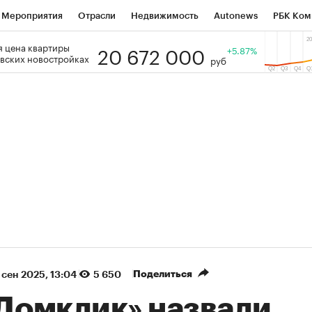
Мероприятия
Отрасли
Недвижимость
Autonews
РБК Ком
20 672 000
 цена квартиры
 РБК
РБК Образование
РБК Курсы
РБК Life
+5.87%
Тренды
Виз
вских новостройках
руб
ь
Крипто
РБК Бизнес-среда
Дискуссионный клуб
Исследо
зета
Спецпроекты СПб
Конференции СПб
Спецпроекты
кономика
Бизнес
Технологии и медиа
Финансы
Рынок на
(+86,39%)
(+31,35%)
₽5 450
АФК «Система» ₽12
Купить
оз ПСБ к 29.07.27
прогноз БКС к 15.07.27
Поделиться
 сен 2025, 13:04
5 650
«Домклик» назвали