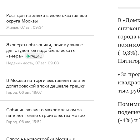
Рост цен на жилье в июле охватил все
округа Москвы
В «Домк
Жилье, 07 авг, 09:34
снижени
города 
Эксперты объяснили, почему жилье
помимо 
для студентов надо было искать
(-0,3%)
«вчера»
РАДИО
Пятигор
Недвижимость, 07 авг, 09:03
«За пре
В Москве на торги выставили палаты
квадрат
допетровской эпохи дешевле трешки
тыс. ру
Город, 06 авг, 18:07
Помимо 
Собянин заявил о максимальном за
подешев
пять лет темпе строительства метро
(-4%) и
Город, 06 авг, 15:52
Спрос на новостройки Москвы и