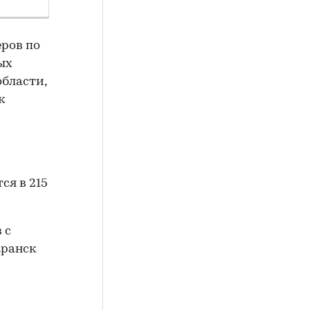
еров по
ых
области,
к
ся в 215
 с
аранск