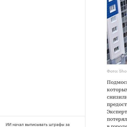
Фото: Sho
Подмоск
которых
снизили
предост
Эксперт
потерял
ИИ начал выписывать штрафы за
в городе