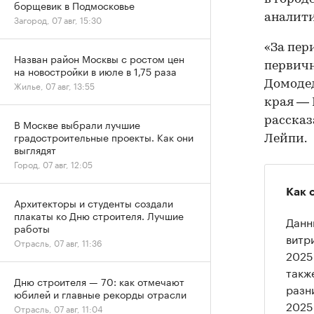
борщевик в Подмосковье
аналит
Загород, 07 авг, 15:30
«За пер
Назван район Москвы с ростом цен
первичн
на новостройки в июле в 1,75 раза
Домодед
Жилье, 07 авг, 13:55
края — 
рассказ
В Москве выбрали лучшие
градостроительные проекты. Как они
Лейпи.
выглядят
Город, 07 авг, 12:05
Как 
Архитекторы и студенты создали
плакаты ко Дню строителя. Лучшие
Данн
работы
витр
Отрасль, 07 авг, 11:36
2025
такж
Дню строителя — 70: как отмечают
разн
юбилей и главные рекорды отрасли
2025
Отрасль, 07 авг, 11:04