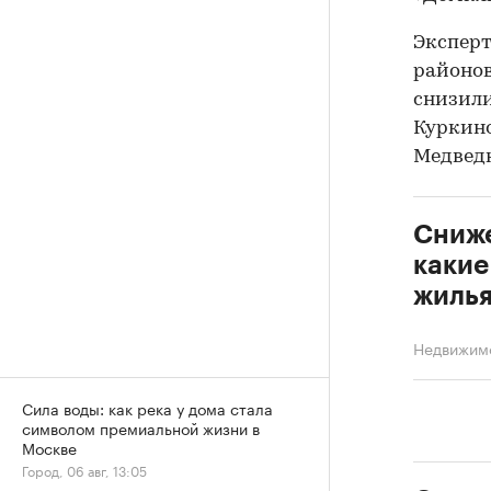
Экспер
районов
снизили
Куркино
Медведк
Сниже
какие
жилья
Недвижим
Сила воды: как река у дома стала
символом премиальной жизни в
Москве
Город, 06 авг, 13:05