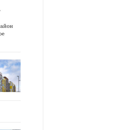
г
район
ое