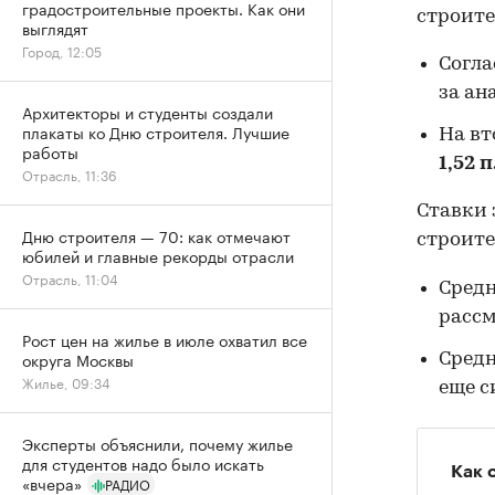
градостроительные проекты. Как они
строите
выглядят
Город, 12:05
Согла
за ан
Архитекторы и студенты создали
плакаты ко Дню строителя. Лучшие
На вт
работы
1,52 п
Отрасль, 11:36
Ставки 
Дню строителя — 70: как отмечают
строите
юбилей и главные рекорды отрасли
Отрасль, 11:04
Средн
расс
Рост цен на жилье в июле охватил все
округа Москвы
Средн
Жилье, 09:34
еще с
Эксперты объяснили, почему жилье
для студентов надо было искать
Как 
«вчера»
РАДИО