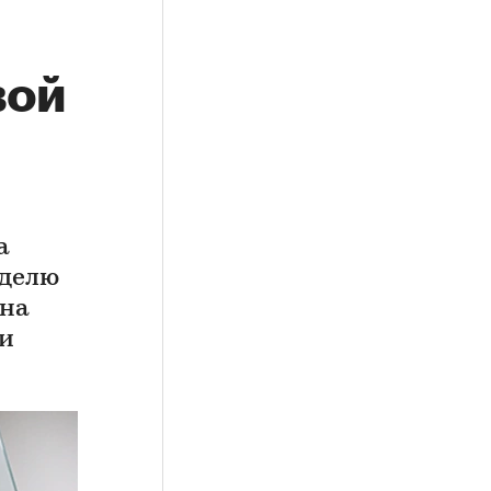
вой
а
еделю
 на
ки