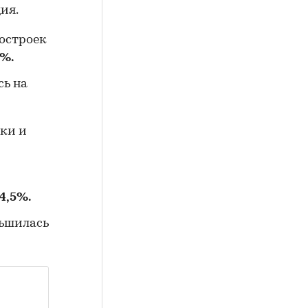
ия.
востроек
5%.
сь на
пки и
4,5%.
ньшилась