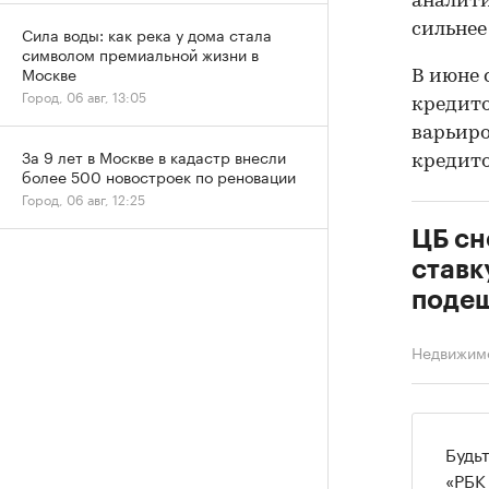
аналити
сильнее
Сила воды: как река у дома стала
символом премиальной жизни в
Москве
В июне 
Город, 06 авг, 13:05
кредит
варьиров
За 9 лет в Москве в кадастр внесли
кредито
более 500 новостроек по реновации
Город, 06 авг, 12:25
ЦБ сн
ставк
подеш
Недвижим
Будь
«РБК