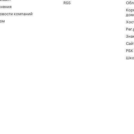
RSS
Обл
нения
Кор
овости компаний
дом
ом
Хос
Рег
Зна
Сайт
РБК
Шко