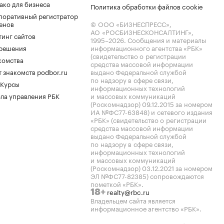
ако для бизнеса
Политика обработки файлов cookie
поративный регистратор
енов
© ООО «БИЗНЕСПРЕСС»,
АО «РОСБИЗНЕСКОНСАЛТИНГ»,
тинг сайтов
1995–2026
. Сообщения и материалы
.решения
информационного агентства «РБК»
(свидетельство о регистрации
комства
средства массовой информации
 знакомств podbor.ru
выдано Федеральной службой
по надзору в сфере связи,
 Курсы
информационных технологий
ла управления РБК
и массовых коммуникаций
(Роскомнадзор) 09.12.2015 за номером
ИА №ФС77-63848) и сетевого издания
«РБК» (свидетельство о регистрации
средства массовой информации
выдано Федеральной службой
по надзору в сфере связи,
информационных технологий
и массовых коммуникаций
(Роскомнадзор) 03.12.2021 за номером
ЭЛ №ФС77-82385) сопровождаются
пометкой «РБК».
realty@rbc.ru
18+
Владельцем сайта является
информационное агентство «РБК».