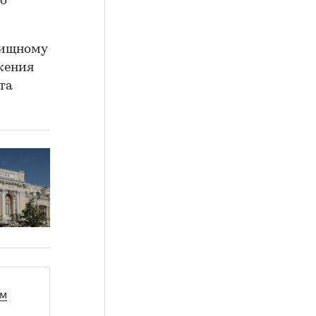
до
лищному
жения
нта
ом