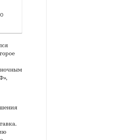
20
лся
торое
рыночным
Ф»,
ешения
тавка.
нию