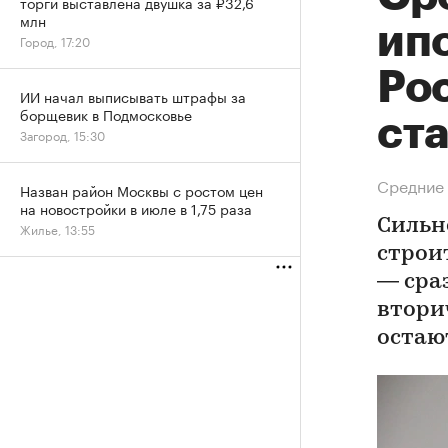
торги выставлена двушка за ₽32,6
млн
ип
Город, 17:20
Ро
ИИ начал выписывать штрафы за
борщевик в Подмосковье
ст
Загород, 15:30
Средние 
Назван район Москвы с ростом цен
на новостройки в июле в 1,75 раза
Сильн
Жилье, 13:55
строи
— сраз
вторич
остаю