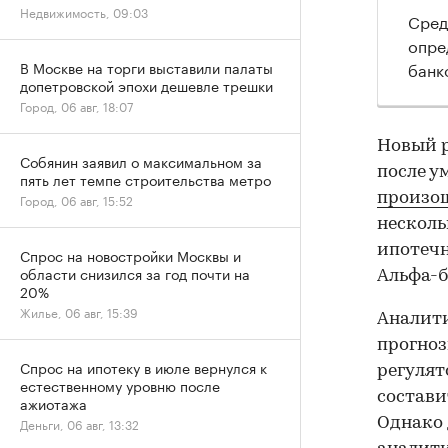
Недвижимость, 09:03
Сред
опре
банк
В Москве на торги выставили палаты
допетровской эпохи дешевле трешки
Город, 06 авг, 18:07
Новый р
Собянин заявил о максимальном за
после у
пять лет темпе строительства метро
произош
Город, 06 авг, 15:52
несколь
ипотечн
Спрос на новостройки Москвы и
области снизился за год почти на
Альфа-б
20%
Жилье, 06 авг, 15:39
Аналити
прогноз
Спрос на ипотеку в июле вернулся к
регулят
естественному уровню после
состави
ажиотажа
Однако 
Деньги, 06 авг, 13:32