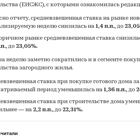
льства (ЕИСЖС), с которыми ознакомилась редакц
сно отчету, средневзвешенная ставка на рынке но
ализируемую неделю снизилась на
1,4 п.п.,
до
23,0
оричном рынке средневзвешенная ставка снизила
.п.,
до
23,05%.
за неделю заметно сократились и в сегменте поку
льства загородного жилья.
евзвешенная ставка при покупке готового дома за
матриваемый период уменьшилась на
1,36 п.п.,
до
2
евзвешенная ставка при строительстве дома уме
ильнее — на
2,2 п.п.,
до
22,31%.
считали