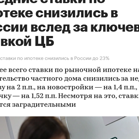
отеке снизились в
ссии вслед за ключе
авкой ЦБ
ставки по ипотеке снизились в России до 23%
ее всего ставки по рыночной ипотеке н
тельство частного дома снизились за н
у на 2 п.п., на новостройки — на 1,4 п.п.,
ку — на 1,52 п.п. Несмотря на это, став
тся заградительными