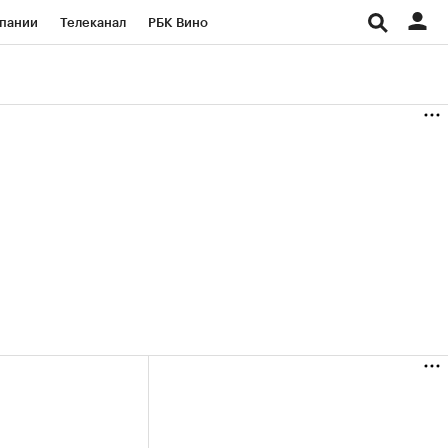
пании
Телеканал
РБК Вино
ациональные проекты
Город
аншизы
Газета
ка
Бизнес