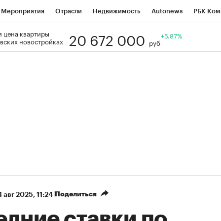
Мероприятия
Отрасли
Недвижимость
Autonews
РБК Ком
20 672 000
 цена квартиры
Образование
РБК Курсы
РБК Life
Тренды
+5.87%
Визионеры
Н
вских новостройках
руб
Дискуссионный клуб
Исследования
Кредитные рейтинги
Фр
Спецпроекты
Проверка контрагентов
Политика
Экономи
к наличной валюты
Поделиться
 авг 2025, 11:24
едние ставки по