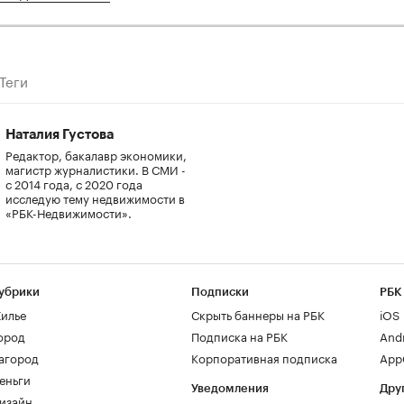
Теги
Наталия Густова
Редактор, бакалавр экономики,
магистр журналистики. В СМИ -
с 2014 года, с 2020 года
исследую тему недвижимости в
«РБК-Недвижимости».
убрики
Подписки
РБК
илье
Скрыть баннеры на РБК
iOS
ород
Подписка на РБК
And
агород
Корпоративная подписка
AppG
еньги
Уведомления
Дру
изайн