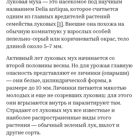
Луковая муха — это насекомое под научным
названием Delia antiqua, которое считается
одним из главных вредителей растений
семейства луковых
[1]
. Внешне она похожа на
обычную комнатную: у взрослых особей
пепельно-серый или коричневатый окрас, тело
длиной около 5–7 мм.
Активный лет луковых мух начинается со
00:00
/
00:00
второй половины весны. Но для урожая главную
опасность представляют ее личинки (опарыши)
— они белые, цилиндрической формы, в
размере до 10 мм. Личинки питаются мякотью
молодых и еще не созревших луковиц: для этого
они вгрызаются внутрь и паразитируют там.
Страдают от луковых мух все известные и
наиболее распространенные виды этого
растения — обычный зеленый лук, шалот и
другие сорта.