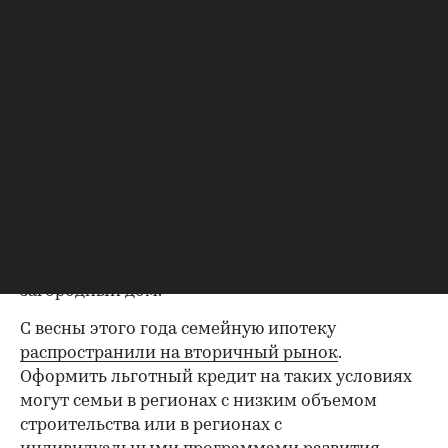
также количества детей в семье.
Семейная ипотека
по ставке до 6% годовых
доступна семьям с ребенком возрастом до
шести лет включительно, ребенком-инвалидом,
а также семьям с двумя несовершеннолетними
детьми, покупающим жилье в городах
численностью населения до 50 тыс. человек, в
регионах с низким объемом строительства или
в регионах с индивидуальными программами
развития. В рамках программы можно купить
квартиру в новостройке, купить или построить
загородный дом.
С весны этого года семейную ипотеку
распространили на вторичный рынок
.
Оформить льготный кредит на таких условиях
могут семьи в регионах с низким объемом
строительства или в регионах с