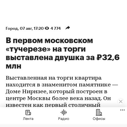
Город
⁠,
07 авг, 17:20
4 774
В первом московском
«тучерезе» на торги
выставлена двушка за ₽32,6
млн
Выставленная на торги квартира
находится в знаменитом памятнике —
Доме Нирнзее, который построен в
центре Москвы более века назад. Он
известен как первый столичный
небоскреб, дом маленьких квартир и
Лента
Радио
Офисы
прообраз домов-коммун