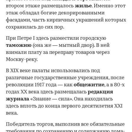
втором этаже размещалось
жилье
. Именно этот
этаж обладал богаче декорированными
фасадами, часть кирпичных украшений которых
сохранилась до сих пор.
При Петре I здесь разместили городскую
таможню
(она же — мытный двор). В ней
взимали плату за переправу товаров через
Москву-реку.
В XIX веке палаты использовались под
различные государственные учреждения, после
революции 1917 года — как
общежитие
, а в 80-х
годах XX века здесь размещалась
редакция
журнала
«Знание — сила». Она находилась
здесь вплоть до конца первого десятилетия XXI
века.
Победитель торгов, выполнив все обязательные
требования по сохранению и содержанию дома-