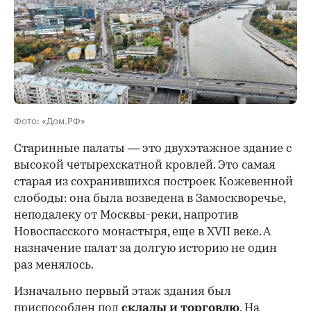
00:00
/
00:00
Фото: «Дом.РФ»
Старинные палаты — это двухэтажное здание с
высокой четырехскатной кровлей. Это самая
старая из сохранившихся построек Кожевенной
слободы: она была возведена в Замоскворечье,
неподалеку от Москвы-реки, напротив
Новоспасского монастыря, еще в XVII веке. А
назначение палат за долгую историю не один
раз менялось.
Изначально первый этаж здания был
приспособлен под
склады и
торговлю
. На