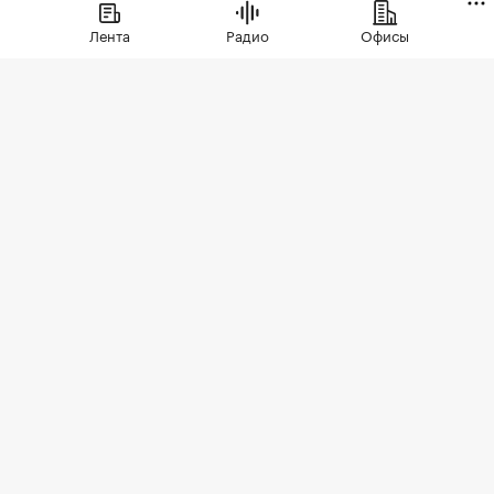
появлением в экспозиции нового
Лента
Радио
Офисы
проекта бизнес-класса
Фото: Elena Koromyslova / Shutterstock / FOTODOM
Тимирязевский район занял первое место в
рейтинге локаций Старой Москвы по темпам
роста цен на новостройки за месяц. В июле 2026