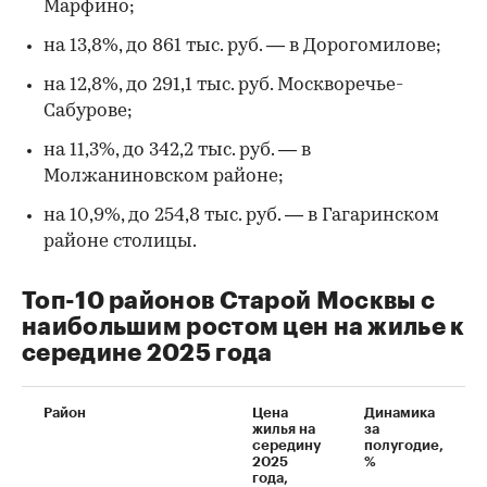
Марфино;
на 13,8%, до 861 тыс. руб. — в Дорогомилове;
на 12,8%, до 291,1 тыс. руб. Москворечье-
Сабурове;
на 11,3%, до 342,2 тыс. руб. — в
Молжаниновском районе;
на 10,9%, до 254,8 тыс. руб. — в Гагаринском
районе столицы.
Топ-10 районов Старой Москвы с
наибольшим ростом цен на жилье к
середине 2025 года
Район
Цена
Динамика
жилья на
за
середину
полугодие,
2025
%
года,