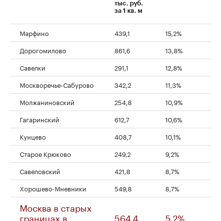
00:00
/
00:00
тыс. руб.
за 1 кв. м
Марфино
439,1
15,2%
Дорогомилово
861,6
13,8%
Савелки
291,1
12,8%
Москворечье-Сабурово
342,2
11,3%
Молжаниновский
254,8
10,9%
Гагаринский
612,7
10,6%
Кунцево
408,7
10,1%
Старое Крюково
249,2
9,2%
Савеловский
421,8
8,7%
Хорошево-Мневники
549,8
8,7%
Москва в старых
границах в
564,4
5,2%