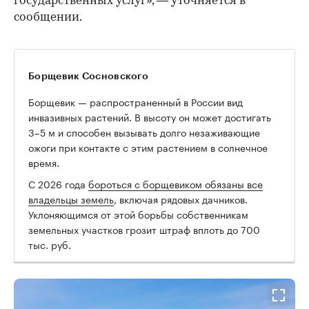
государственных услуг», — уточняется в
сообщении.
Борщевик Сосновского
Борщевик — распространенный в России вид
инвазивных растений. В высоту он может достигать
3–5 м и способен вызывать долго незаживающие
ожоги при контакте с этим растением в солнечное
время.
00:00
/
00:00
С 2026 года
бороться с борщевиком обязаны все
владельцы земель
, включая рядовых дачников.
Уклоняющимся от этой борьбы собственникам
земельных участков грозит штраф вплоть до 700
тыс. руб.