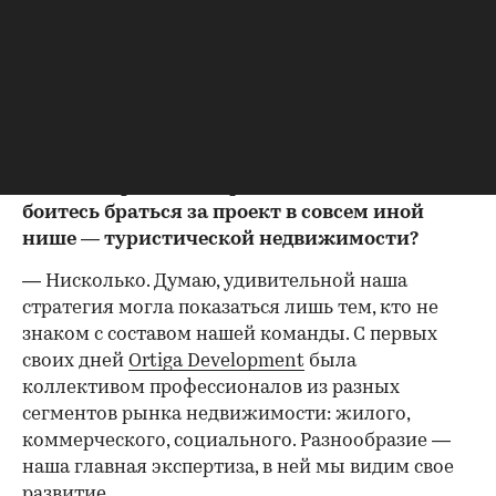
живописного места, поэтому частью экокурорта
станет музей истории Переславля-Залесского.
— Ваше непосредственное участие в
создании курортного кластера наверняка
вызвало у многих удивление, ведь прежде
команда
Ortiga Development
запускала
жилые, торговые и офисные объекты. Не
боитесь браться за проект в совсем иной
нише — туристической недвижимости?
— Нисколько. Думаю, удивительной наша
стратегия могла показаться лишь тем, кто не
знаком с составом нашей команды. С первых
своих дней
Ortiga Development
была
коллективом профессионалов из разных
сегментов рынка недвижимости: жилого,
коммерческого, социального. Разнообразие —
наша главная экспертиза, в ней мы видим свое
развитие.