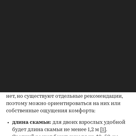
Основные части скамьи — сиденье, опоры, спинка и по желанию
подлокотники
(Фото: личный архив Надежды Гуриной)
Размеры всех элементов скамьи определяют по
среднестатистическим или типовым
параметрам. Единого ГОСТа для такой мебели
нет, но существуют отдельные рекомендации,
поэтому можно ориентироваться на них или
собственные ощущения комфорта:
длина скамьи:
для двоих взрослых удобной
будет длина скамьи не менее 1,2 м
[1]
.