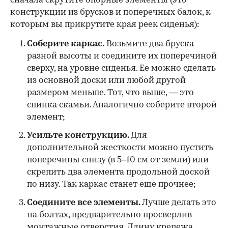
сначала скрутите опорные элементы (это
конструкции из брусков и поперечных балок, к
которым вы прикрутите края реек сиденья):
Соберите каркас.
Возьмите два бруска
разной высоты и соедините их поперечиной
сверху, на уровне сиденья. Ее можно сделать
из основной доски или любой другой
размером меньше. Тот, что выше, — это
спинка скамьи. Аналогично соберите второй
элемент;
Усильте конструкцию.
Для
дополнительной жесткости можно пустить
поперечины снизу (в 5–10 см от земли) или
скрепить два элемента продольной доской
по низу. Так каркас станет еще прочнее;
Соедините все элементы.
Лучше делать это
на болтах, предварительно просверлив
монтажные отверстия. Длину крепежа