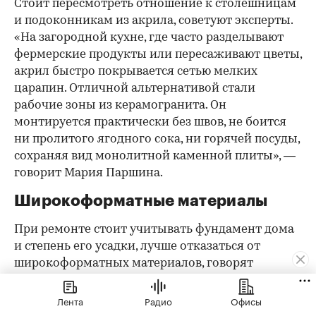
Стоит пересмотреть отношение к столешницам
и подоконникам из акрила, советуют эксперты.
«На загородной кухне, где часто разделывают
фермерские продукты или пересаживают цветы,
акрил быстро покрывается сетью мелких
царапин. Отличной альтернативой стали
рабочие зоны из керамогранита. Он
монтируется практически без швов, не боится
ни пролитого ягодного сока, ни горячей посуды,
сохраняя вид монолитной каменной плиты», —
говорит Мария Паршина.
Широкоформатные материалы
При ремонте стоит учитывать фундамент дома
и степень его усадки, лучше отказаться от
широкоформатных материалов, говорят
дизайнеры. «В течение нескольких лет усадка
дома может привести к трещинам на стенах,
Лента
Радио
Офисы
полу или потолке. Поэтому широкоформатные