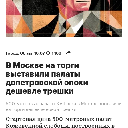
Город
⁠,
06 авг, 18:07
1 186
В Москве на торги
выставили палаты
допетровской эпохи
дешевле трешки
500-метровые палаты XVII века в Москве выставили
на торги дешевле новой трешки
Стартовая цена 500-метровых палат
Кожевенной слободы, построенных в