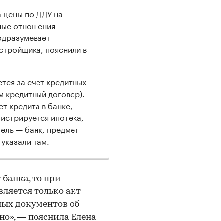
а цены по ДДУ на
рные отношения
одразумевает
астройщика, пояснили в
ется за счет кредитных
м кредитный договор).
ет кредита в банке,
гистрируется ипотека,
ель — банк, предмет
 указали там.
 банка, то при
вляется только акт
ных документов об
но», — пояснила Елена