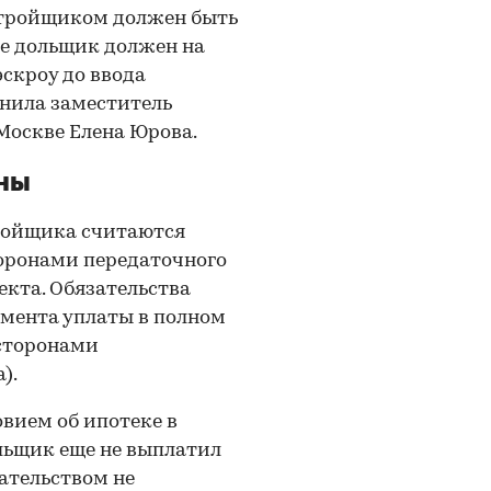
астройщиком должен быть
ме дольщик должен на
скроу до ввода
нила заместитель
Москве Елена Юрова.
ены
тройщика считаются
оронами передаточного
екта. Обязательства
мента уплаты в полном
 сторонами
).
овием об ипотеке в
ольщик еще не выплатил
ательством не