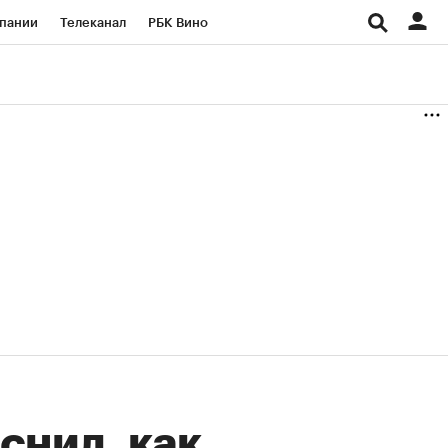
пании
Телеканал
РБК Вино
ациональные проекты
Город
аншизы
Газета
ка
Бизнес
снил, как