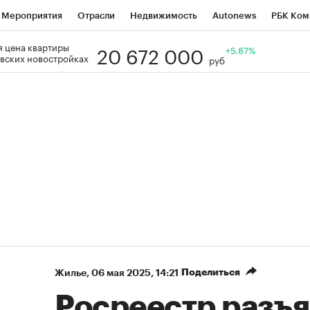
Мероприятия
Отрасли
Недвижимость
Autonews
РБК Ком
20 672 000
 цена квартиры
Образование
РБК Курсы
РБК Life
Тренды
+5.87%
Визионеры
Н
вских новостройках
руб
Дискуссионный клуб
Исследования
Кредитные рейтинги
Фр
Спецпроекты
Проверка контрагентов
Политика
Экономи
к наличной валюты
Поделиться
Жилье
⁠,
06 мая 2025, 14:21
Росреестр разъя