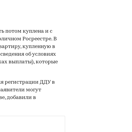
ь потом куплена и с
оличном Росреестре. В
вартиру, купленную в
 сведения об условиях
ках выплаты), которые
ля регистрации ДДУ в
 заявители могут
е, добавили в