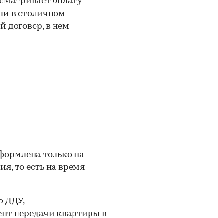
усматривает оплату
ли в столичном
й договор, в нем
оформлена только на
я, то есть на время
о ДДУ,
нт передачи квартиры в