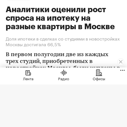
Аналитики оценили рост
спроса на ипотеку на
разные квартиры в Москве
Доля ипотеки в сделках со студиями в новостройках
Москвы достигала 66,5%
В первом полугодии две из каждых
трех студий, приобретенных в
новостройках Москвы, были куплены в
ипотеку. В сегменте трешек ипотечных
Лента
Радио
Офисы
сделок менее половины, а среди
четырехкомнатных квартир — лишь
около четверти