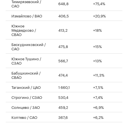
Тимирязевский /
648,8
+75,4%
САО
Измайлово / ВАО
406,5
+20,9%
Южное
Медведково /
413,2
+18%
СВАО
Бескудниковский /
475,8
+15%
САО
Южное Тушино /
566,7
+13%
СЗАО
Бабушкинский /
474,4
+11,3%
СВАО
Таганский / ЦАО
1 660,1
+7,5%
Строгино / СЗАО
530,4
+7,4%
Солнцево / ЗАО
459,2
+6,9%
Коптево / САО
367,6
+6,2%