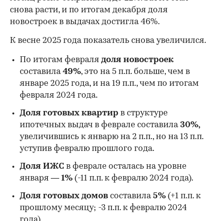
снова расти, и по итогам декабря доля
новостроек в выдачах достигла 46%.
К весне 2025 года показатель снова увеличился.
По итогам февраля
доля новостроек
составила
49%
, это на 5 п.п. больше, чем в
январе 2025 года, и на 19 п.п., чем по итогам
февраля 2024 года.
Доля готовых квартир
в структуре
ипотечных выдач в феврале составила
30%,
увеличившись к январю на 2 п.п., но на 13 п.п.
уступив февралю прошлого года.
00:00
/
00:00
Доля ИЖС
в феврале осталась на уровне
января —
1%
(-11 п.п. к февралю 2024 года).
Доля готовых домов
составила
5%
(+1 п.п. к
прошлому месяцу; -3 п.п. к февралю 2024
года).