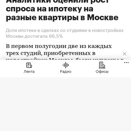
спроса на ипотеку на
разные квартиры в Москве
Доля ипотеки в сделках со студиями в новостройках
Москвы достигала 66,5%
В первом полугодии две из каждых
трех студий, приобретенных в
новостройках Москвы, были куплены в
ипотеку. В сегменте трешек ипотечных
Лента
Радио
Офисы
сделок менее половины, а среди
четырехкомнатных квартир — лишь
около четверти