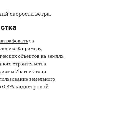
ий скорости ветра.
астка
оштрафовать
за
ачению. К примеру,
ческих объектов на землях,
ного строительства,
фирмы Zharov Group
спользование земельного
до 0,3% кадастровой