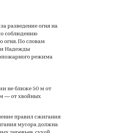
за разведение огня на
по соблюдению
 огня. По словам
сии Надежды
вопожарного режима
ии не ближе 50 м от
0 м — от хвойных
ение правил сжигания
жигания мусора должна
ных деревьев, сухой