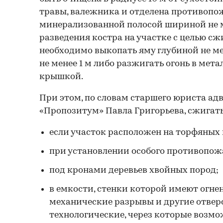
травы, валежника и отделена противоп
минерализованной полосой шириной не ме
разведения костра на участке с целью с
необходимо выкопать яму глубиной не ме
не менее 1 м либо разжигать огонь в мет
крышкой.
При этом, по словам старшего юриста ад
«Пропозитум» Павла Григорьева, сжигать
если участок расположен на торфяных 
при установлении особого противопож
под кронами деревьев хвойных пород;
в емкости, стенки которой имеют огне
механические разрывы и другие отверс
технологические, через которые возм