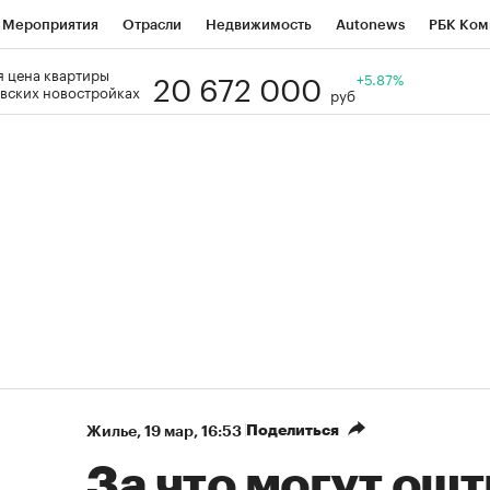
Мероприятия
Отрасли
Недвижимость
Autonews
РБК Ком
20 672 000
 цена квартиры
Образование
РБК Курсы
РБК Life
Тренды
+5.87%
Визионеры
Н
вских новостройках
руб
Дискуссионный клуб
Исследования
Кредитные рейтинги
Фр
Спецпроекты
Проверка контрагентов
Политика
Экономи
к наличной валюты
Поделиться
Жилье
⁠,
19 мар, 16:53
За что могут ош