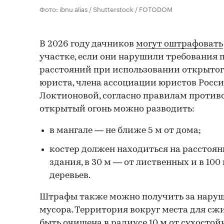
Фото: ibnu alias / Shutterstock / FOTODOM
В 2026 году дачников
могут оштрафовать
участке, если они нарушили требования 
расстояний при использовании открытого
юриста, члена ассоциации юристов Рос
Локтионовой, согласно правилам проти
открытый огонь можно разводить:
в мангале — не ближе 5 м от дома;
костер должен находиться на расстоян
здания, в 30 м — от лиственных и в 10
деревьев.
Штрафы также можно получить за наруш
мусора. Территория вокруг места для с
быть очищена в радиусе 10 м от сухостой