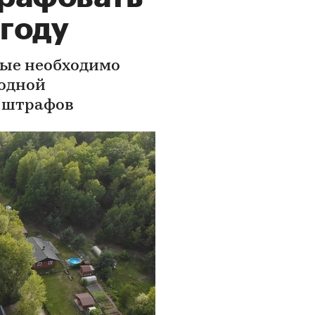
 году
рые необходимо
родной
 штрафов