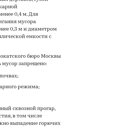
ожарной
нее 0,4 м. Для
жигания мусора
нее 0,3 м и диаметром
аллической емкости с
вокатского бюро Москвы
 мусор запрещено:
почвах;
арного режима;
нный сквозной прогар,
тия, в том числе
ожно выпадение горючих