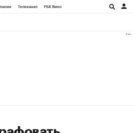
пании
Телеканал
РБК Вино
ациональные проекты
Город
аншизы
Газета
ка
Бизнес
трафовать