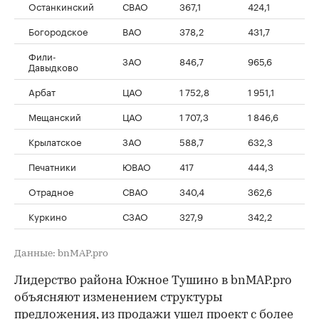
Останкинский
СВАО
367,1
424,1
Богородское
ВАО
378,2
431,7
Фили-
ЗАО
846,7
965,6
Давыдково
Арбат
ЦАО
1 752,8
1 951,1
Мещанский
ЦАО
1 707,3
1 846,6
Крылатское
ЗАО
588,7
632,3
Печатники
ЮВАО
417
444,3
Отрадное
СВАО
340,4
362,6
Куркино
СЗАО
327,9
342,2
Данные: bnMAP.pro
Лидерство района Южное Тушино в bnMAP.pro
объясняют изменением структуры
предложения, из продажи ушел проект с более