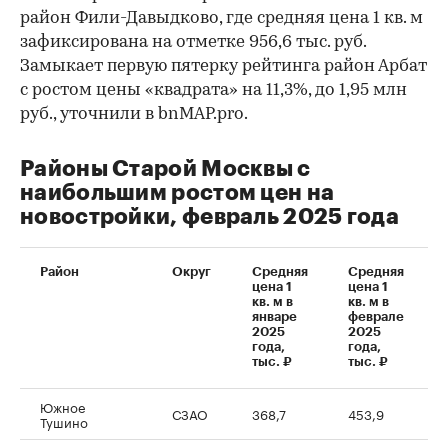
район Фили-Давыдково, где средняя цена 1 кв. м
зафиксирована на отметке 956,6 тыс. руб.
Замыкает первую пятерку рейтинга район Арбат
с ростом цены «квадрата» на 11,3%, до 1,95 млн
руб., уточнили в bnMAP.pro.
Районы Старой Москвы с
наибольшим ростом цен на
новостройки, февраль 2025 года
Район
Округ
Средняя
Средняя
цена 1
цена 1
кв. м в
кв. м в
январе
феврале
2025
2025
года,
года,
тыс. ₽
тыс. ₽
Южное
СЗАО
368,7
453,9
Тушино