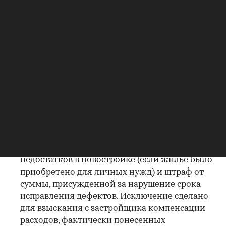
неустойка (пеня) за нарушение застройщиком
срока передачи объекта дольщику не
начисляется;
компенсация за несдачу в срок будет
начисляться без учета периода действия
моратория;
проценты за нарушение срока возврата
денежных средств в случае расторжения ДДУ
по инициативе дольщика не начисляются;
с застройщиков нельзя будет взыскать
неустойку за нарушение сроков устранения
недостатков в новостройке (если жилье было
приобретено для личных нужд) и штраф от
суммы, присужденной за нарушение срока
исправления дефектов. Исключение сделано
для взыскания с застройщика компенсации
расходов, фактически понесенных