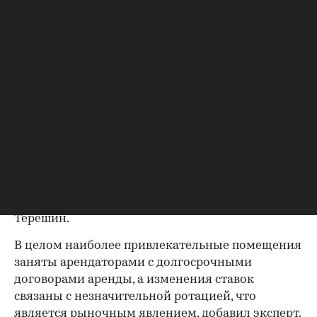
Арендные ставки по самым дорогим торговым
улицам в региональных городах относительно
мая 2024 года изменились от 2% до 17%,
подсчитали в SRG. За этот период аренда
немного подешевела (на 3%) только на Большой
Садовой в Ростове-на-Дону. Сильнее всего
аренда подорожала в Тюмени — на 17%
относительно прошлого мая. «Это связано с
высвобождением единичных высоколиквидных
помещений, ограниченным рынком
предложений и, как следствие, существенным
ростом ставки аренды», — пояснил Иван
Терешин.
В целом наиболее привлекательные помещения
заняты арендаторами с долгосрочными
договорами аренды, а изменения ставок
связаны с незначительной ротацией, что
является рыночным явлением, добавил эксперт.