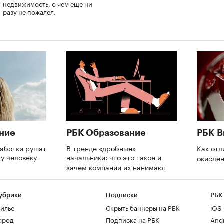
недвижимость, о чем еще ни
разу не пожалел.
ние
РБК Образование
РБК В
аботки рушат
В тренде «дробные»
Как отл
му человеку
начальники: что это такое и
окислен
зачем компании их нанимают
убрики
Подписки
РБК
илье
Скрыть баннеры на РБК
iOS
ород
Подписка на РБК
And