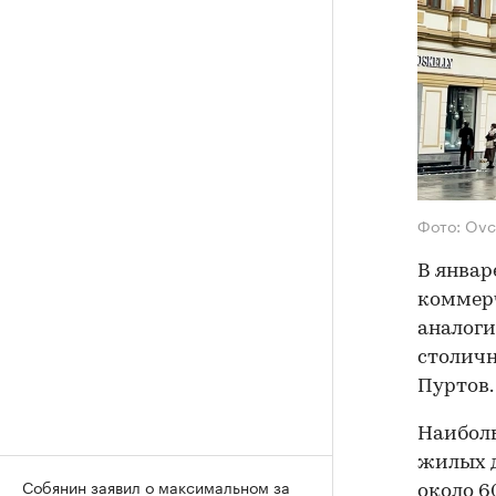
Фото: Ovc
В январ
коммерч
аналоги
столичн
Пуртов.
Наиболь
жилых д
Собянин заявил о максимальном за
около 6