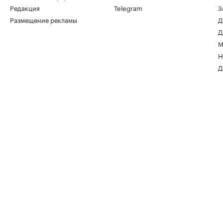
Редакция
Telegram
З
Размещение рекламы
Д
Д
М
Н
Д