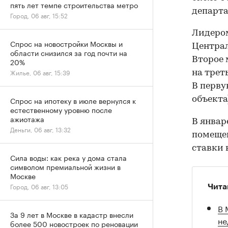
пять лет темпе строительства метро
департа
Город, 06 авг, 15:52
Лидером
Спрос на новостройки Москвы и
Централ
области снизился за год почти на
Второе 
20%
Жилье, 06 авг, 15:39
на трет
В перву
объекта
Спрос на ипотеку в июле вернулся к
естественному уровню после
ажиотажа
В январ
Деньги, 06 авг, 13:32
помеще
ставки в
Сила воды: как река у дома стала
символом премиальной жизни в
Москве
Город, 06 авг, 13:05
Чита
В 
За 9 лет в Москве в кадастр внесли
не
более 500 новостроек по реновации