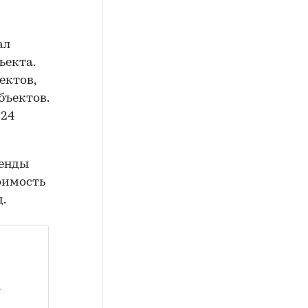
ал
ъекта.
ектов,
бъектов.
224
ренды
оимость
д.
о