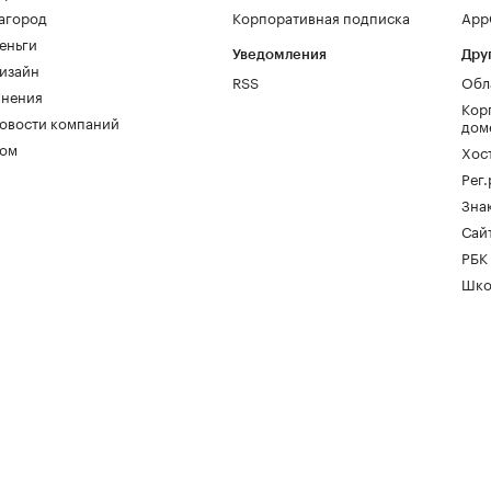
агород
Корпоративная подписка
AppG
еньги
Уведомления
Дру
изайн
RSS
Обл
нения
Кор
овости компаний
дом
ом
Хос
Рег
Зна
Сайт
РБК
Шко