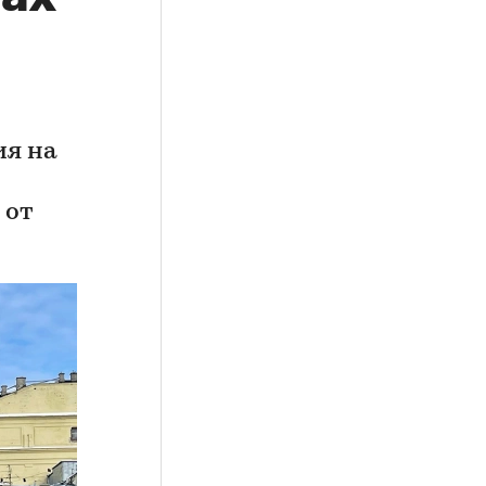
ия на
 от