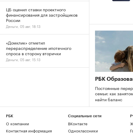
ЦБ оценил ставки проектного
финансирования для застройщиков
России
Деньги, 05 авг, 18:13
«Домклик» отметил
перераспределение ипотечного
спроса в сторону вторички
Деньги, 05 авг, 15:13
РБК Образова
Постоянные перер
семьи: как занято
найти баланс
РБК
Социальные сети
Р
О компании
ВКонтакте
Ж
Контактная информация
Одноклассники
Г