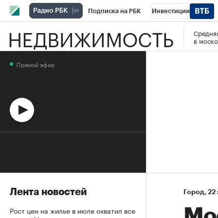
Подписка на РБК
Инвестиции
НЕДВИЖИМОСТЬ
Средняя
Спорт
Школа управления РБК
РБК 
в моско
Стиль
Крипто
РБК Бизнес-среда
Прямой эфир
Спецпроекты СПб
Конференции СПб
Технологии и медиа
Финансы
Рыно
Лента новостей
Город
⁠,
22 
Рост цен на жилье в июле охватил все
Мо