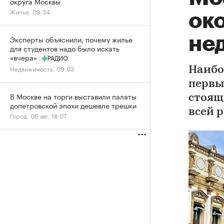
округа Москвы
Жилье, 09:34
око
не
Эксперты объяснили, почему жилье
для студентов надо было искать
«вчера»
РАДИО
Недвижимость, 09:03
Наибо
первы
В Москве на торги выставили палаты
стоящ
допетровской эпохи дешевле трешки
всей 
Город, 06 авг, 18:07