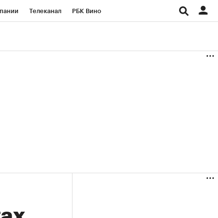
пании
Телеканал
РБК Вино
ациональные проекты
Город
аншизы
Газета
ка
Бизнес
гах