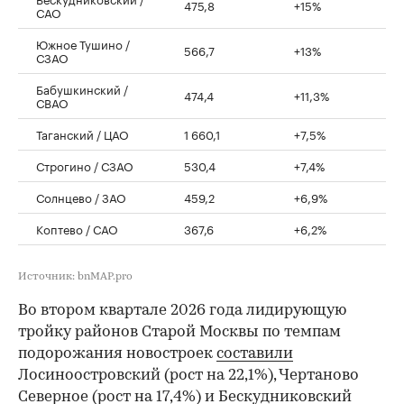
475,8
+15%
САО
Южное Тушино /
566,7
+13%
СЗАО
Бабушкинский /
474,4
+11,3%
СВАО
Таганский / ЦАО
1 660,1
+7,5%
Строгино / СЗАО
530,4
+7,4%
Солнцево / ЗАО
459,2
+6,9%
Коптево / САО
367,6
+6,2%
Источник: bnMAP.pro
Во втором квартале 2026 года лидирующую
тройку районов Старой Москвы по темпам
подорожания новостроек
составили
Лосиноостровский (рост на 22,1%), Чертаново
Северное (рост на 17,4%) и Бескудниковский