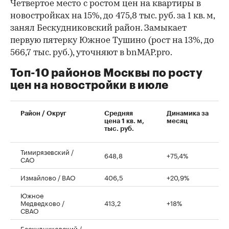
Четвертое место с ростом цен на квартиры в
новостройках на 15%, до 475,8 тыс. руб. за 1 кв. м,
занял Бескудниковский район. Замыкает
первую пятерку Южное Тушино (рост на 13%, до
566,7 тыс. руб.), уточняют в bnMAP.pro.
Топ-10 районов Москвы по росту
цен на новостройки в июле
00:00
/
00:00
Район / Округ
Средняя
Динамика за
цена 1 кв. м,
месяц
тыс. руб.
Тимирязевский /
648,8
+75,4%
САО
Измайлово / ВАО
406,5
+20,9%
Южное
Медведково /
413,2
+18%
СВАО
Бескудниковский /