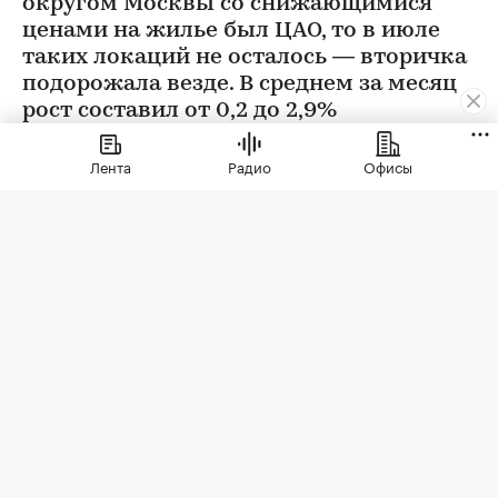
округом Москвы со снижающимися
ценами на жилье был ЦАО, то в июле
таких локаций не осталось — вторичка
подорожала везде. В среднем за месяц
рост составил от 0,2 до 2,9%
Лента
Радио
Офисы
Фото: BestPhotoPlus / Shutterstock / FOTODOM
В июле цены на вторичном рынке повысились