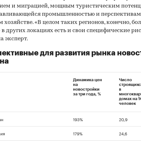
ием и миграцией, мощным туристическим потенц
навливающейся промышленностью и перспективам
м хозяйстве. «В целом таких регионов, конечно, бо
о в других локациях есть и свои специфические ри
а эксперт.
ективные для развития рынка новос
на
Динамика цен
Число
на
строящихся
новостройки
в
за три года, %
многоквар
домах на 
человек
ан
193%
20,9
кия
179%
24,6