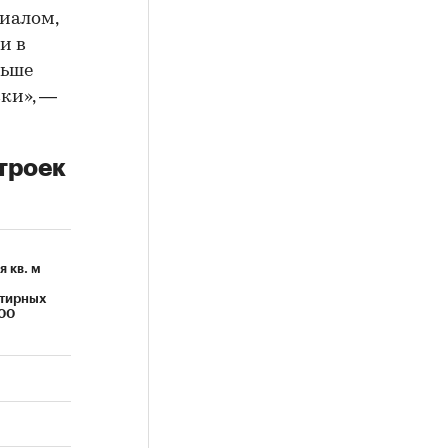
иалом,
и в
льше
ски», —
троек
 кв. м
тирных
100