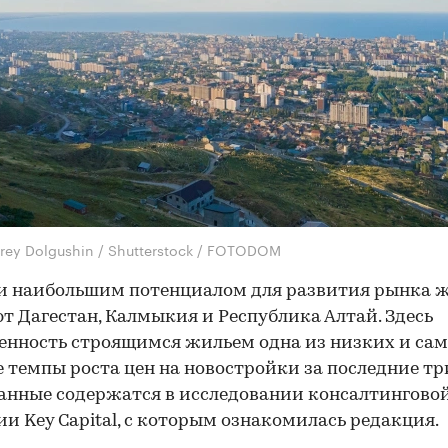
rey Dolgushin / Shutterstock / FOTODOM
и наибольшим потенциалом для развития рынка 
т Дагестан, Калмыкия и Республика Алтай. Здесь
енность строящимся жильем одна из низких и са
 темпы роста цен на новостройки за последние три
анные содержатся в исследовании консалтингово
и Key Capital, с которым ознакомилась редакция.