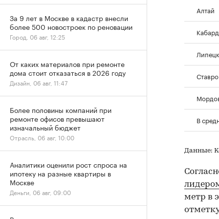
Алтай
За 9 лет в Москве в кадастр внесли
более 500 новостроек по реновации
Кабард
Город, 06 авг, 12:25
Липецк
От каких материалов при ремонте
дома стоит отказаться в 2026 году
Ставро
Дизайн, 06 авг, 11:47
Мордо
Более половины компаний при
ремонте офисов превышают
В сред
изначальный бюджет
Отрасль, 06 авг, 10:00
Данные: Ke
Аналитики оценили рост спроса на
Согласн
ипотеку на разные квартиры в
Москве
лидером
Деньги, 06 авг, 09:00
метр в 
отметку 