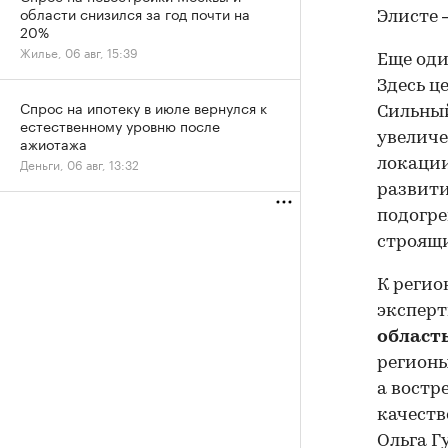
области снизился за год почти на
Элисте 
20%
Жилье, 06 авг, 15:39
Еще оди
Здесь ц
Спрос на ипотеку в июле вернулся к
Сильный
естественному уровню после
увеличе
ажиотажа
Деньги, 06 авг, 13:32
локации
развити
подогре
строящи
К регио
эксперт
област
регионы
а востр
качеств
Ольга Г