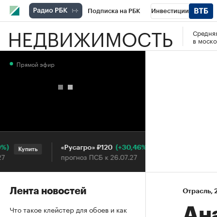
Подписка на РБК
Инвестиции
НЕДВИЖИМОСТЬ
Средняя
РБК Вино
Спорт
Школа управления
в моско
Национальные проекты
Город
Стил
Прямой эфир
Кредитные рейтинги
Франшизы
Га
Проверка контрагентов
Политика
Э
(+30,46%)
«Русагро» ₽120
Ozon ₽
Купить
Купить
прогноз ПСБ к 26.07.27
прогноз
Лента новостей
Отрасль
⁠,
Что такое клейстер для обоев и как
Ан