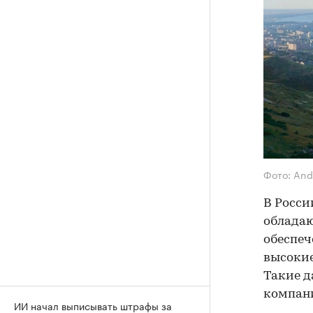
Фото: And
В Росси
обладаю
обеспеч
высокие
Такие д
компани
ИИ начал выписывать штрафы за