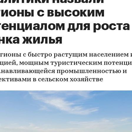
гионы с высоким
тенциалом для роста
нка жилья
егионы с быстро растущим населением 
цией, мощным туристическим потенци
анавливающейся промышленностью и
ективами в сельском хозяйстве