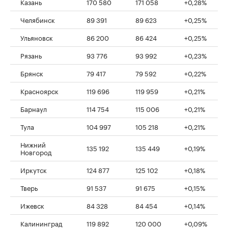
Казань
170 580
171 058
+0,28%
Челябинск
89 391
89 623
+0,25%
Ульяновск
86 200
86 424
+0,25%
Рязань
93 776
93 992
+0,23%
Брянск
79 417
79 592
+0,22%
Красноярск
119 696
119 959
+0,21%
Барнаул
114 754
115 006
+0,21%
Тула
104 997
105 218
+0,21%
Нижний
135 192
135 449
+0,19%
Новгород
Иркутск
124 877
125 102
+0,18%
Тверь
91 537
91 675
+0,15%
Ижевск
84 328
84 454
+0,14%
Калининград
119 892
120 000
+0,09%