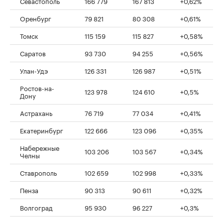
Севастополь
166 779
167 813
+0,62%
Оренбург
79 821
80 308
+0,61%
Томск
115 159
115 827
+0,58%
Саратов
93 730
94 255
+0,56%
Улан-Удэ
126 331
126 987
+0,51%
Ростов-на-
123 978
124 610
+0,5%
Дону
Астрахань
76 719
77 034
+0,41%
Екатеринбург
122 666
123 096
+0,35%
Набережные
103 206
103 567
+0,34%
Челны
Ставрополь
102 659
102 998
+0,33%
Пенза
90 313
90 611
+0,32%
Волгоград
95 930
96 227
+0,3%