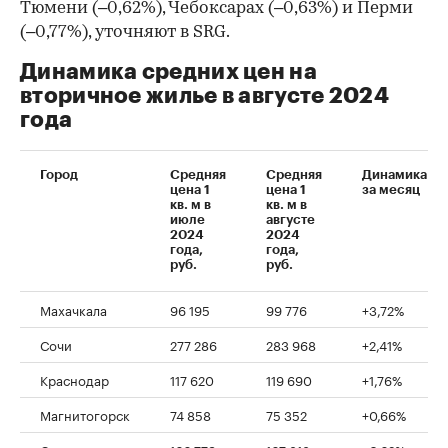
Тюмени (–0,62%), Чебоксарах (–0,63%) и Перми
(–0,77%), уточняют в SRG.
Динамика средних цен на
вторичное жилье в августе 2024
года
Город
Средняя
Средняя
Динамика
цена 1
цена 1
за месяц
кв. м в
кв. м в
июле
августе
2024
2024
года,
года,
руб.
руб.
Махачкала
96 195
99 776
+3,72%
Сочи
277 286
283 968
+2,41%
Краснодар
117 620
119 690
+1,76%
Магнитогорск
74 858
75 352
+0,66%