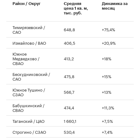
Район / Округ
Средняя
Динамика за
цена 1 кв. м,
месяц
тыс. руб.
Тимирязевский /
648,8
+75,4%
САО
Измайлово / ВАО
406,5
+20,9%
Южное
Медведково /
413,2
+18%
СВАО
Бескудниковский /
475,8
+15%
САО
Южное Тушино /
566,7
+13%
СЗАО
Бабушкинский /
474,4
+11,3%
СВАО
Таганский / ЦАО
1 660,1
+7,5%
Строгино / СЗАО
530,4
+7,4%