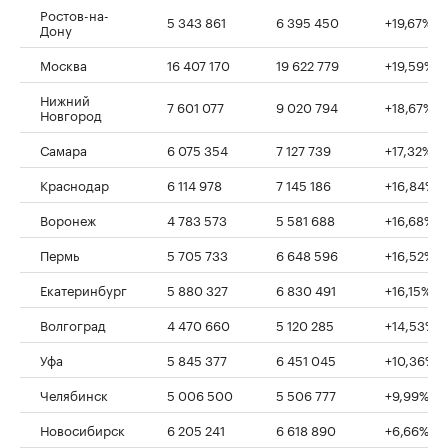
Ростов-на-
5 343 861
6 395 450
+19,67%
Дону
Москва
16 407 170
19 622 779
+19,59%
Нижний
7 601 077
9 020 794
+18,67%
Новгород
Самара
6 075 354
7 127 739
+17,32%
Краснодар
6 114 978
7 145 186
+16,84%
Воронеж
4 783 573
5 581 688
+16,68%
Пермь
5 705 733
6 648 596
+16,52%
Екатеринбург
5 880 327
6 830 491
+16,15%
Волгоград
4 470 660
5 120 285
+14,53%
Уфа
5 845 377
6 451 045
+10,36%
Челябинск
5 006 500
5 506 777
+9,99%
Новосибирск
6 205 241
6 618 890
+6,66%