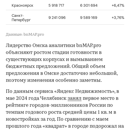
Красноярск
5 918 717
6 301 694
+6,47%
Санкт-
9 241 096
9 589 169
+3,76%
Петербург
Данные: bnMAP.pro
Лидерство Омска аналитики bnMAP.pro
объясняют ростом стадии готовности в
существующих корпусах и вымыванием
бюджетных предложений. Общий объем
предложения в Омске достаточно небольшой,
поэтому изменения особенно заметны.
По данным сервиса «Яндекс Недвижимость», в
мае 2024 года Челябинск
занял
первое место в
рейтинге городов-миллионников России по
темпам годового роста средней цены 1 кв. м в
новостройках за год. По сравнению с маем
прошлого года «квадрат» в городе подорожал на