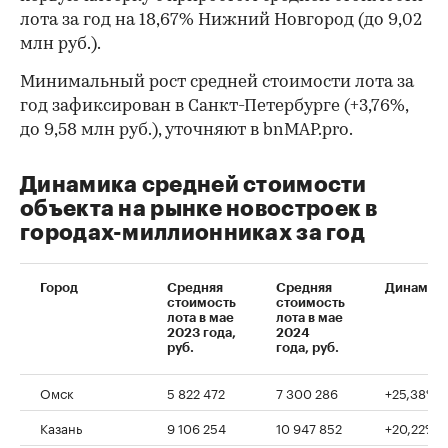
лота за год на 18,67% Нижний Новгород (до 9,02
млн руб.).
Минимальный рост средней стоимости лота за
год зафиксирован в Санкт-Петербурге (+3,76%,
до 9,58 млн руб.), уточняют в bnMAP.pro.
Динамика средней стоимости
объекта на рынке новостроек в
городах-миллионниках за год
Город
Средняя
Средняя
Динамик
стоимость
стоимость
лота в мае
лота в мае
2023 года,
2024
руб.
года, руб.
00:00
/
00:00
Омск
5 822 472
7 300 286
+25,38%
Казань
9 106 254
10 947 852
+20,22%