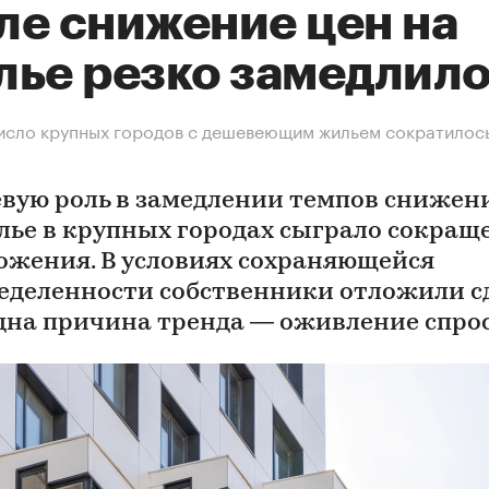
ле снижение цен на
лье резко замедлил
исло крупных городов с дешевеющим жильем сократилось
вую роль в замедлении темпов снижен
лье в крупных городах сыграло сокращ
ожения. В условиях сохраняющейся
еделенности собственники отложили с
дна причина тренда — оживление спро