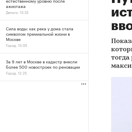
естественному уровню после
ажиотажа
ис
Деньги, 13:32
вво
Сила воды: как река у дома стала
символом премиальной жизни в
Москве
Показ
Город, 13:05
котор
тогда
За 9 лет в Москве в кадастр внесли
макс
более 500 новостроек по реновации
Город, 12:25