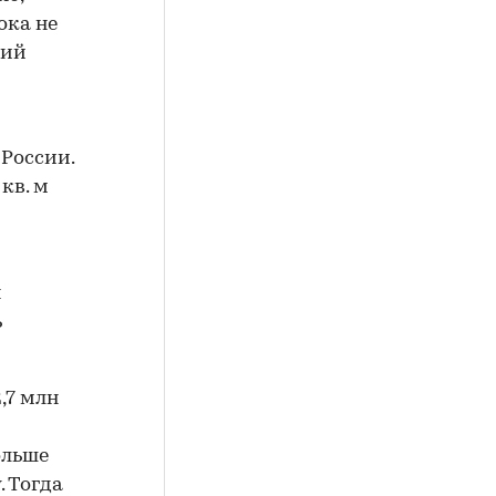
ока не
ший
 России.
кв. м
ы
ь
,7 млн
ольше
. Тогда