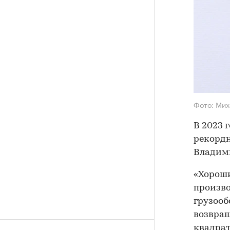
Фото: Мих
В 2023 г
рекордн
Владим
«Хорош
произво
грузооб
возвращ
квадрат