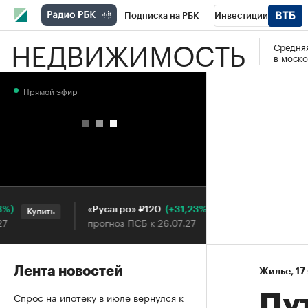
Подписка на РБК
Инвестиции
НЕДВИЖИМОСТЬ
Средняя
РБК Вино
Спорт
Школа управления
в моско
Национальные проекты
Город
Стил
Прямой эфир
Кредитные рейтинги
Франшизы
Га
Проверка контрагентов
Политика
Э
(+31,23%)
«Русагро» ₽120
Ozon ₽5
Купить
Купить
прогноз ПСБ к 26.07.27
прогноз 
Лента новостей
Жилье
⁠,
17
Спрос на ипотеку в июле вернулся к
Пу