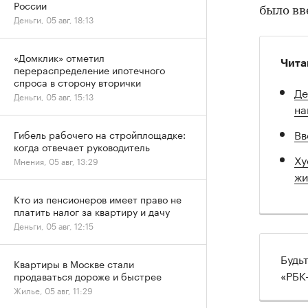
России
было вв
Деньги, 05 авг, 18:13
«Домклик» отметил
Чита
перераспределение ипотечного
спроса в сторону вторички
Де
Деньги, 05 авг, 15:13
на
Вв
Гибель рабочего на стройплощадке:
когда отвечает руководитель
Ху
Мнения, 05 авг, 13:29
жи
Кто из пенсионеров имеет право не
платить налог за квартиру и дачу
Деньги, 05 авг, 12:15
Будь
Квартиры в Москве стали
«РБК
продаваться дороже и быстрее
Жилье, 05 авг, 11:29