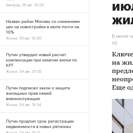
ию
Загород, 05 авг, 10:03
жи
Назван район Москвы со снижением
цен на новостройки в июле почти на
10%
В июле ч
Жилье, 05 авг, 10:00
10
Путин утвердил новый расчет
Ключе
компенсации при изъятии жилья по
на жи
КРТ
предл
Жилье, 04 авг, 20:32
неопр
Путин подписал закон о защите
Еще о
жилищных прав семей
военнослужащих
Жилье, 04 авг, 19:34
Путин продлил срок регистрации
недвижимости в новых регионах
Жилье, 04 авг, 19:21