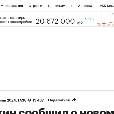
Мероприятия
Отрасли
Недвижимость
Autonews
РБК Ком
20 672 000
 цена квартиры
 РБК
РБК Образование
РБК Курсы
РБК Life
+5.87%
Тренды
Виз
вских новостройках
руб
ь
Крипто
РБК Бизнес-среда
Дискуссионный клуб
Исследо
зета
Спецпроекты СПб
Конференции СПб
Спецпроекты
кономика
Бизнес
Технологии и медиа
Финансы
Рынок на
(+88%)
(+31,81%)
 450
АФК «Система» ₽12
Купить
Куп
ПСБ к 29.07.27
прогноз БКС к 15.07.27
Поделиться
 янв 2024, 17:38
13 487
тин сообщил о ново