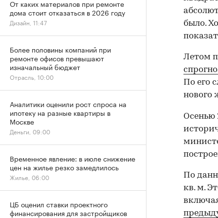
От каких материалов при ремонте
абсолют
дома стоит отказаться в 2026 году
Дизайн, 11:47
было. Х
показат
Более половины компаний при
Летом п
ремонте офисов превышают
изначальный бюджет
спрогно
Отрасль, 10:00
По его 
нового 
Аналитики оценили рост спроса на
ипотеку на разные квартиры в
Осенью 
Москве
историч
Деньги, 09:00
министе
построе
Временное явление: в июле снижение
цен на жилье резко замедлилось
По данн
Жилье, 06:00
кв. м. Э
включая
ЦБ оценил ставки проектного
финансирования для застройщиков
предыд