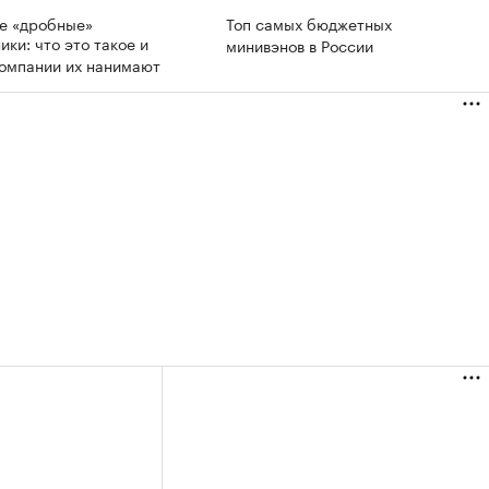
де «дробные»
Топ самых бюджетных
ики: что это такое и
минивэнов в России
компании их нанимают