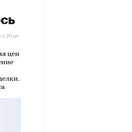
ось
 с 20 до
ия цен
ение
делки.
са