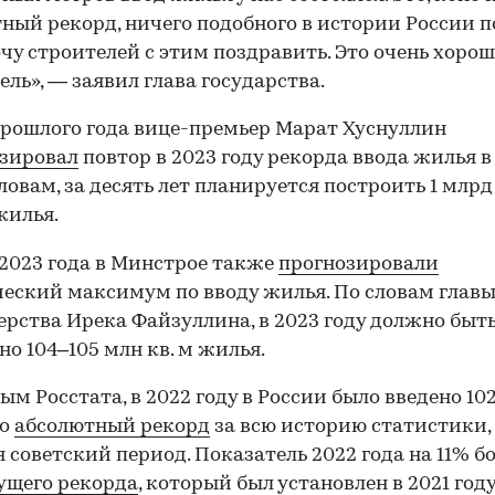
ный рекорд, ничего подобного в истории России п
очу строителей с этим поздравить. Это очень хоро
ель», — заявил глава государства.
рошлого года вице-премьер Марат Хуснуллин
зировал
повтор в 2023 году рекорда ввода жилья в
словам, за десять лет планируется построить 1 млрд 
жилья.
2023 года в Минстрое также
прогнозировали
еский максимум по вводу жилья. По словам глав
рства Ирека Файзуллина, в 2023 году должно быт
но 104–105 млн кв. м жилья.
ым Росстата, в 2022 году в России было введено 102
то
абсолютный рекорд
за всю историю статистики,
 советский период. Показатель 2022 года на 11% б
ущего рекорда
, который был установлен в 2021 году