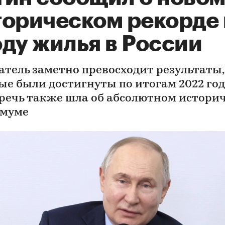
торическом рекорде 
ду жилья в России
атель заметно превосходит результаты,
ые были достигнуты по итогам 2022 го
 речь также шла об абсолютном истори
имуме