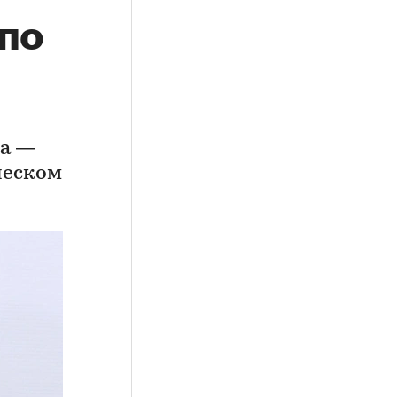
по
да —
ческом