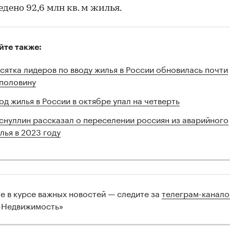
едено 92,6 млн кв. м жилья.
00:00
/
00:00
йте также:
сятка лидеров по вводу жилья в России обновилась почти
половину
од жилья в России в октябре упал на четверть
снуллин рассказал о переселении россиян из аварийного
лья в 2023 году
те в курсе важных новостей — следите за
телеграм-канал
-Недвижимость»