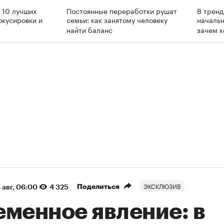
 10 лучших
Постоянные переработки рушат
В трен
окусировки и
семьи: как занятому человеку
начальн
найти баланс
зачем 
ЭКСКЛЮЗИВ
Поделиться
 авг, 06:00
4 325
еменное явление: в