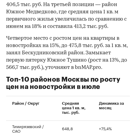
406,5 тыс. руб. На третьей позиции — район
Южное Медведково, где средняя цена 1 кв. м
первичного жилья увеличилась по сравнению с
июнем на 18% и составила 413,2 тыс. руб.
Четвертое место с ростом цен на квартиры в
новостройках на 15%, до 475,8 тыс. руб. за 1 кв. м,
занял Бескудниковский район. Замыкает
первую пятерку Южное Тушино (рост на 13%, до
566,7 тыс. руб.), уточняют в bnMAP.pro.
Топ-10 районов Москвы по росту
цен на новостройки в июле
00:00
/
00:00
Район / Округ
Средняя
Динамика за
цена 1 кв. м,
месяц
тыс. руб.
Тимирязевский /
648,8
+75,4%
САО