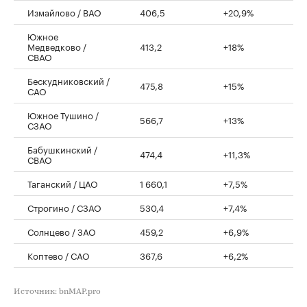
Измайлово / ВАО
406,5
+20,9%
Южное
Медведково /
413,2
+18%
СВАО
Бескудниковский /
475,8
+15%
САО
Южное Тушино /
566,7
+13%
СЗАО
Бабушкинский /
474,4
+11,3%
СВАО
Таганский / ЦАО
1 660,1
+7,5%
Строгино / СЗАО
530,4
+7,4%
Солнцево / ЗАО
459,2
+6,9%
Коптево / САО
367,6
+6,2%
Источник: bnMAP.pro