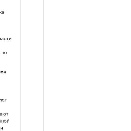
ка
части
 по
еон
уют
кают
нной
ри