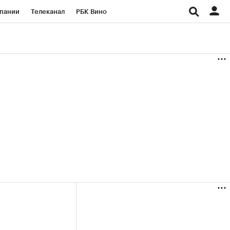
пании
Телеканал
РБК Вино
ациональные проекты
Город
аншизы
Газета
ка
Бизнес