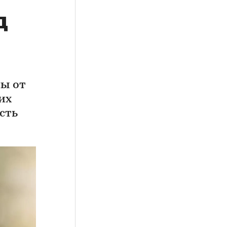
д
ы от
их
сть