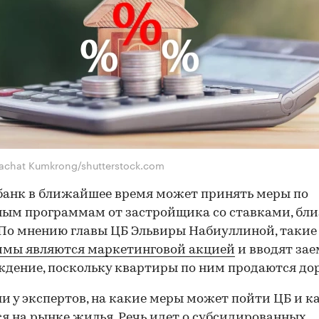
tachat Kumkrong/shutterstock.com
анк в ближайшее время может принять меры по
ым программам от застройщика со ставками, бл
 По мнению главы ЦБ Эльвиры Набиуллиной, такие
ммы являются маркетинговой акцией
и вводят за
ждение, поскольку квартиры по ним продаются до
и у экспертов, на какие меры может пойти ЦБ и ка
я на рынке жилья. Речь идет о субсидированных