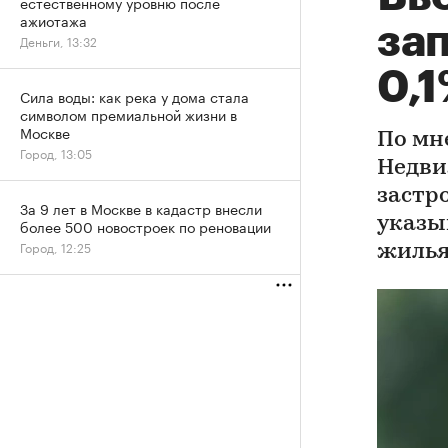
естественному уровню после
ажиотажа
зап
Деньги, 13:32
0,
Сила воды: как река у дома стала
символом премиальной жизни в
Москве
По мн
Город, 13:05
Недви
застр
За 9 лет в Москве в кадастр внесли
указы
более 500 новостроек по реновации
Город, 12:25
жиль