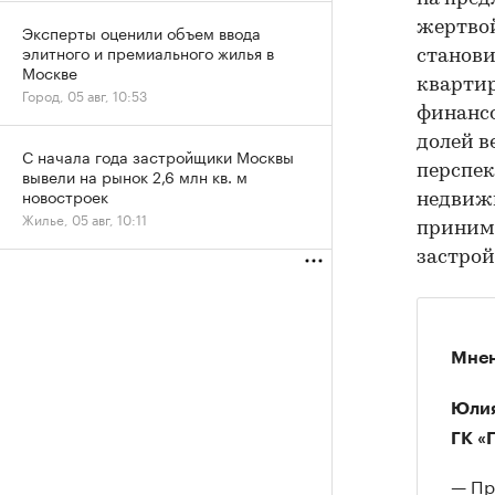
жертвой
Эксперты оценили объем ввода
элитного и премиального жилья в
станови
Москве
квартир
Город, 05 авг, 10:53
финансо
долей в
С начала года застройщики Москвы
перспек
вывели на рынок 2,6 млн кв. м
новостроек
недвижи
Жилье, 05 авг, 10:11
принима
застрой
Мнен
Юлия
ГК «
— Пр