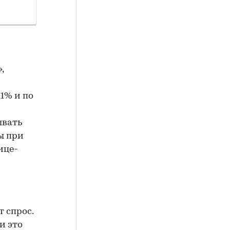
,
1% и по
ывать
ы при
ице-
 спрос.
и это