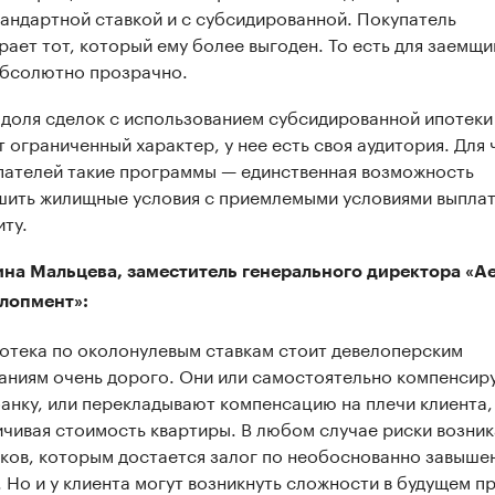
тандартной ставкой и с субсидированной. Покупатель
рает тот, который ему более выгоден. То есть для заемщи
абсолютно прозрачно.
 доля сделок с использованием субсидированной ипотеки
т ограниченный характер, у нее есть своя аудитория. Для 
пателей такие программы — единственная возможность
шить жилищные условия с приемлемыми условиями выплат
иту.
на Мальцева, заместитель генерального директора «А
лопмент»:
отека по околонулевым ставкам стоит девелоперским
аниям очень дорого. Они или самостоятельно компенсир
банку, или перекладывают компенсацию на плечи клиента,
ичивая стоимость квартиры. В любом случае риски возни
нков, которым достается залог по необоснованно завыше
. Но и у клиента могут возникнуть сложности в будущем п