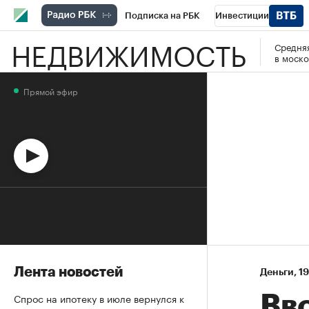
Подписка на РБК
Инвестиции
НЕДВИЖИМОСТЬ
Средняя
Спорт
Школа управления РБК
РБК 
в моско
Стиль
Крипто
РБК Бизнес-среда
Прямой эфир
Спецпроекты СПб
Конференции СПб
Технологии и медиа
Финансы
Рыно
Лента новостей
Деньги
⁠,
19
Спрос на ипотеку в июле вернулся к
Вв