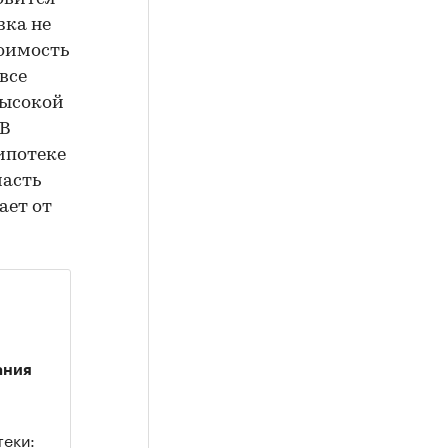
зка не
тоимость
все
высокой
«В
ипотеке
часть
ает от
ания
теки: