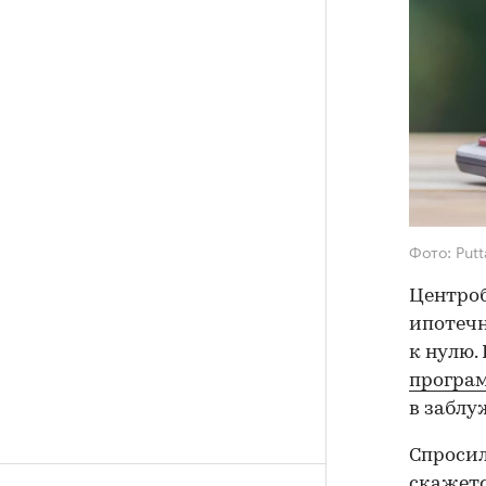
Фото: Put
Центроб
ипотечн
к нулю.
програ
в заблу
Спросил
скажетс