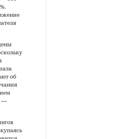
%.
нижение
пателя
цены
оскольку
и
азала
ают об
ечания
нием
, —
ингов
окупаясь
овится