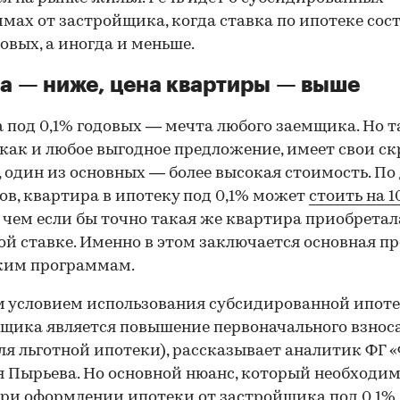
мах от застройщика, когда ставка по ипотеке сос
довых, а иногда и меньше.
а — ниже, цена квартиры — выше
 под 0,1% годовых — мечта любого заемщика. Но 
 как и любое выгодное предложение, имеет свои с
 один из основных — более высокая стоимость. П
ов, квартира в ипотеку под 0,1% может
стоить на 
, чем если бы точно такая же квартира приобретал
й ставке. Именно в этом заключается основная п
ким программам.
условием использования субсидированной ипоте
щика является повышение первоначального взнос
для льготной ипотеки), рассказывает аналитик ФГ
 Пырьева. Но основной нюанс, который необходи
при оформлении ипотеки от застройщика под 0,1%,