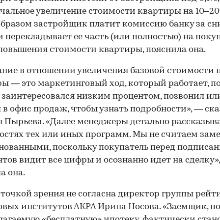
чальное увеличение стоимости квартиры на 10–20
бразом застройщик платит комиссию банку за с
и перекладывает ее часть (или полностью) на поку
 повышения стоимости квартиры, пояснила она.
ние в отношении увеличения базовой стоимости 
ы — это маркетинговый ход, который работает, п
 заинтересовался низким процентом, позвонил ил
 в офис продаж, чтобы узнать подробности», — ск
 Пырьева. «Далее менеджеры детально рассказыв
остях тех или иных программ. Мы не считаем зам
нованными, поскольку покупатель перед подписа
тов видит все цифры и осознанно идет на сделку»
а она.
 точкой зрения не согласна директор группы рейт
вых институтов АКРА Ирина Носова. «Заемщик, п
лагаемую «бесплатную» ипотеку, фактически стан