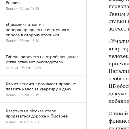
России
первона
Деньги, 05 авг, 18:13
Таким о
ставки 
«Домклик» отметил
перераспределение ипотечного
за счет
спроса в сторону вторички
Деньги, 05 авг, 15:13
«Умолча
квартир
Гибель рабочего на стройплощадке:
человек
когда отвечает руководитель
приехал
Мнения, 05 авг, 13:29
Наталия
особенн
Кто из пенсионеров имеет право не
ЦБ обос
платить налог за квартиру и дачу
докумен
Деньги, 05 авг, 12:15
добавил
Квартиры в Москве стали
С такой
продаваться дороже и быстрее
финансо
Жилье, 05 авг, 11:29
на пред