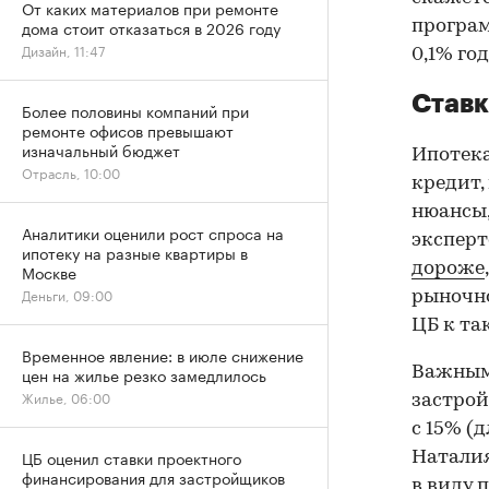
От каких материалов при ремонте
дома стоит отказаться в 2026 году
програм
Дизайн, 11:47
0,1% го
Ставк
Более половины компаний при
ремонте офисов превышают
изначальный бюджет
Ипотека
Отрасль, 10:00
кредит,
нюансы,
Аналитики оценили рост спроса на
эксперт
ипотеку на разные квартиры в
дороже
Москве
Деньги, 09:00
рыночно
ЦБ к та
Временное явление: в июле снижение
Важным 
цен на жилье резко замедлилось
Жилье, 06:00
застрой
с 15% (
ЦБ оценил ставки проектного
Наталия
финансирования для застройщиков
в виду 