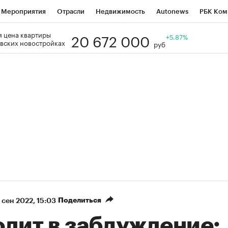
Мероприятия
Отрасли
Недвижимость
Autonews
РБК Ком
20 672 000
 цена квартиры
Образование
РБК Курсы
РБК Life
Тренды
+5.87%
Визионеры
Н
вских новостройках
руб
Дискуссионный клуб
Исследования
Кредитные рейтинги
Фр
Спецпроекты
Проверка контрагентов
Политика
Экономи
к наличной валюты
Поделиться
 сен 2022, 15:03
одит в заблуждение: