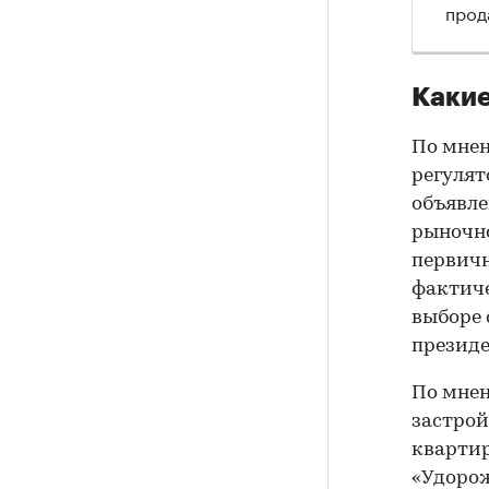
прод
Какие
По мнен
регулят
объявле
рыночно
первичн
фактиче
выборе 
президе
По мнен
застрой
квартир
«Удорож