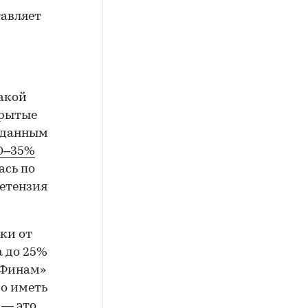
тавляет
такой
крытые
о данным
10–35%
ась по
ретензия
ки от
а до 25%
 «Финам»
мо иметь
 — это