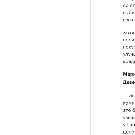
со с
выби
все 
Хотя
носи
поку
улуч
кред
Мари
Деве
— Ип
комп
это 
увел
у ба
цене