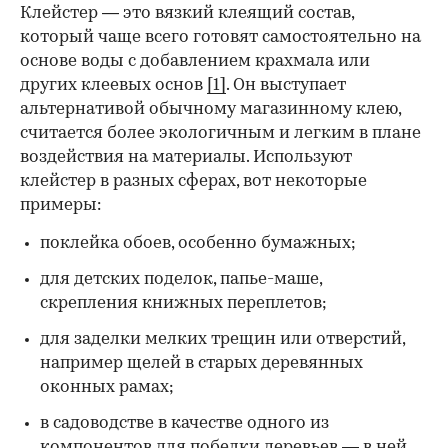
Клейстер — это вязкий клеящий состав,
который чаще всего готовят самостоятельно на
основе воды с добавлением крахмала или
других клеевых основ
[1]
. Он выступает
альтернативой обычному магазинному клею,
считается более экологичным и легким в плане
воздействия на материалы. Используют
клейстер в разных сферах, вот некоторые
00:00
/
00:00
примеры:
поклейка обоев, особенно бумажных;
для детских поделок, папье-маше,
скрепления книжных переплетов;
для заделки мелких трещин или отверстий,
например щелей в старых деревянных
оконных рамах;
в садоводстве в качестве одного из
компонентов для
побелки деревьев
— в ней