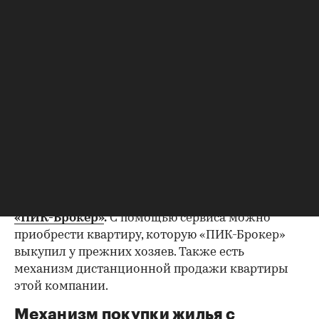
режиме онлайн за несколько дней
зарегистрировать переход права собственности
в Росреестре.
«Домклик»
.
Обсуждение всех деталей сделки, а
также подготовка договора купли-продажи
проходят онлайн в личном кабинете «Домклик».
При этом в чате присутствуют сразу два
менеджера «Сбера» — от покупателя и
продавца. Они также готовят все необходимые
документы и контролируют
последовательность шагов участников сделки.
«ПИК-Брокер»
.
С помощью сервиса можно
приобрести квартиру, которую «ПИК-Брокер»
выкупил у прежних хозяев. Также есть
механизм дистанционной продажи квартиры
этой компании.
Механизм покупки жилья с