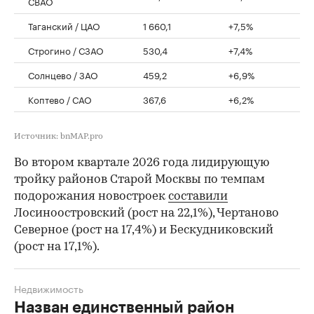
СВАО
Таганский / ЦАО
1 660,1
+7,5%
Строгино / СЗАО
530,4
+7,4%
Солнцево / ЗАО
459,2
+6,9%
Коптево / САО
367,6
+6,2%
Источник: bnMAP.pro
Во втором квартале 2026 года лидирующую
тройку районов Старой Москвы по темпам
подорожания новостроек
составили
Лосиноостровский (рост на 22,1%), Чертаново
Северное (рост на 17,4%) и Бескудниковский
(рост на 17,1%).
Недвижимость
Назван единственный район