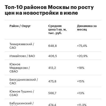
Топ-10 районов Москвы по росту
цен на новостройки в июле
00:00
/
00:00
Район / Округ
Средняя
Динамика за
цена 1 кв. м,
месяц
тыс. руб.
Тимирязевский /
648,8
+75,4%
САО
Измайлово / ВАО
406,5
+20,9%
Южное
Медведково /
413,2
+18%
СВАО
Бескудниковский /
475,8
+15%
САО
Южное Тушино /
566,7
+13%
СЗАО
Бабушкинский /
474,4
+11,3%