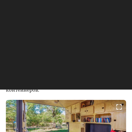
изначально рассматривали как временное
решение на 5 лет, после которых ТЦ переедет в
новое место.
В Москве в 2016 году
открыли
торгово-
развлекательную площадку BOXCITY с
магазинами и кафе. Позже проект культурно-
развлекательного пространства «Улица
Контейнерная» открыли в Санкт-Петербурге.
Несколько лет назад дизайн-завод «Флакон»
запустил проект «Деревня» — загородное
креативное комьюнити для творческих людей,
где часть домов также построена из
контейнеров.