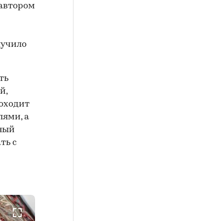
 автором
лучило
ть
й,
оходит
лями, а
жный
ть с