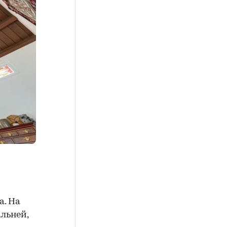
а. На
льней,