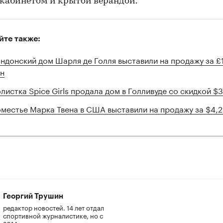
 кабинетом и крытой верандой.
йте также:
ндонский дом Шарля де Голля выставили на продажу за £
н
листка Spice Girls продала дом в Голливуде со скидкой $
местье Марка Твена в США выставили на продажу за $4,2
Георгий Трушин
редактор новостей. 14 лет отдал
спортивной журналистике, но с
2014 г. переориентировался на