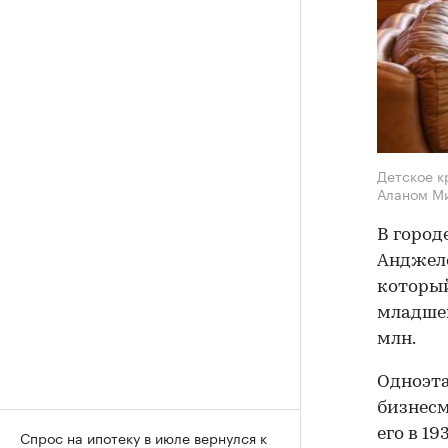
Детское к
Аланом М
В город
Анджеле
который
младшем
млн.
Одноэта
бизнесм
его в 1
Спрос на ипотеку в июле вернулся к