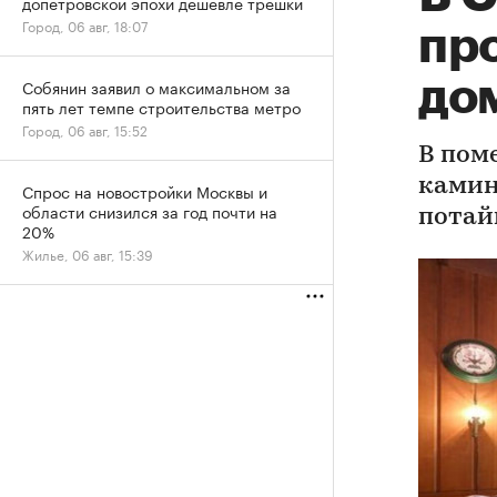
допетровской эпохи дешевле трешки
Город, 06 авг, 18:07
пр
до
Собянин заявил о максимальном за
пять лет темпе строительства метро
Город, 06 авг, 15:52
В поме
камин
Спрос на новостройки Москвы и
области снизился за год почти на
потай
20%
Жилье, 06 авг, 15:39