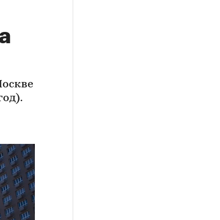
а
Москве
од).