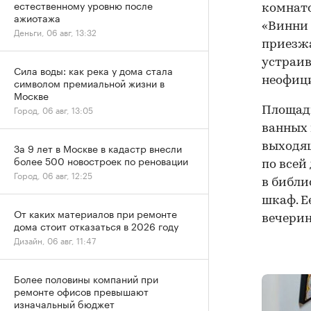
естественному уровню после
комнато
ажиотажа
«Винни 
Деньги, 06 авг, 13:32
приезжа
устраив
Сила воды: как река у дома стала
неофици
символом премиальной жизни в
Москве
Город, 06 авг, 13:05
Площадь
ванных 
выходя
За 9 лет в Москве в кадастр внесли
более 500 новостроек по реновации
по всей
Город, 06 авг, 12:25
в библи
шкаф. Е
От каких материалов при ремонте
вечерин
дома стоит отказаться в 2026 году
Дизайн, 06 авг, 11:47
Более половины компаний при
ремонте офисов превышают
изначальный бюджет