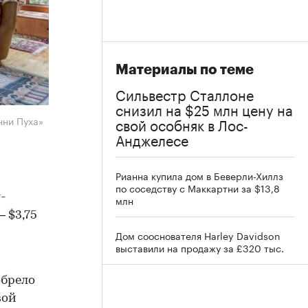
Материалы по теме
Сильвестр Сталлоне
снизил на $25 млн цену на
нни Пуха»
свой особняк в Лос-
Анджелесе
Рианна купила дом в Беверли-Хиллз
по соседству с Маккартни за $13,8
-
млн
 $3,75
Дом сооснователя Harley Davidson
выставили на продажу за £320 тыс.
обрело
вой