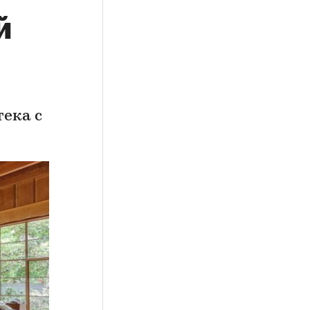
й
тека с