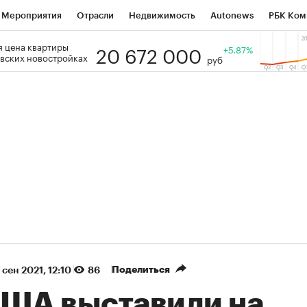
Мероприятия
Отрасли
Недвижимость
Autonews
РБК Ком
20 672 000
 цена квартиры
 РБК
РБК Образование
РБК Курсы
РБК Life
+5.87%
Тренды
Виз
вских новостройках
руб
ь
Крипто
РБК Бизнес-среда
Дискуссионный клуб
Исследо
зета
Спецпроекты СПб
Конференции СПб
Спецпроекты
кономика
Бизнес
Технологии и медиа
Финансы
Рынок на
(+87,03%)
(+30,82%
n ₽5 450
АФК «Система» ₽12
Купить
гноз ПСБ к 29.07.27
прогноз БКС к 15.07.27
Поделиться
 сен 2021, 12:10
86
США выставили на