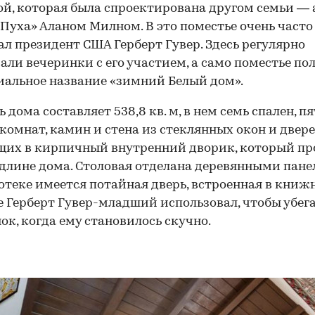
й, которая была спроектирована другом семьи —
Пуха» Аланом Милном. В это поместье очень часто
л президент США Герберт Гувер. Здесь регулярно
али вечеринки с его участием, а само поместье по
альное название «зимний Белый дом».
 дома составляет 538,8 кв. м, в нем семь спален, пя
комнат, камин и стена из стеклянных окон и двере
щих в кирпичный внутренний дворик, который пр
 длине дома. Столовая отделана деревянными пане
отеке имеется потайная дверь, встроенная в кни
е Герберт Гувер-младший использовал, чтобы убега
ок, когда ему становилось скучно.