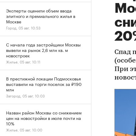
Мо
Эксперты оценили объем ввода
элитного и премиального жилья в
сни
Москве
Город, 05 авг, 10:53
20
С начала года застройщики Москвы
вывели на рынок 2,6 млн кв. м
Спад 
новостроек
(особе
Жилье, 05 авг, 10:11
При э
новос
В престижной локации Подмосковья
выставили на торги поселок за ₽190
млн
Загород, 05 авг, 10:03
Назван район Москвы со снижением
цен на новостройки в июле почти на
10%
Жилье, 05 авг, 10:00