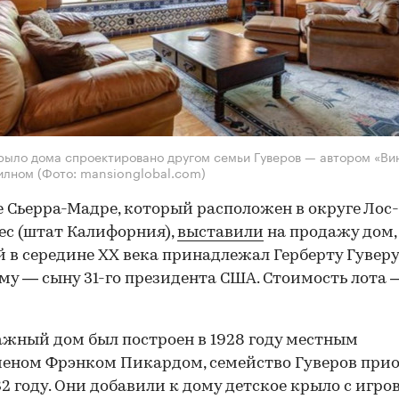
рыло дома спроектировано другом семьи Гуверов — автором «Ви
илном
(Фото: mansionglobal.com)
е Сьерра-Мадре, который расположен в округе Лос-
с (штат Калифорния),
выставили
на продажу дом,
 в середине XX века принадлежал Герберту Гуверу
у — сыну 31-го президента США. Стоимость лота —
жный дом был построен в 1928 году местным
еном Фрэнком Пикардом, семейство Гуверов при
932 году. Они добавили к дому детское крыло с игро