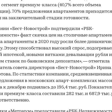
 сегмент премиум-класса (40,7% всего объема
ции). 70% предложения апартаментов приходится
 на заключительной стадии готовности.
нии «Бест-Новострой» подтвердили «РБК-
мости» факт скачка цен на столичные апартамен
а апартаменты в 2020 году росли более динамично
ду. Этому способствовал высокий спрос, подогрева
й ипотекой, новыми витками девальвации рубля и
м ставок по банковским депозитам», — отметила
атель совета директоров «Бест-Новострой» Ирина
това. По статистике компании, средневзвешенная 
редложения в московских апарт-комплексах массо
а к декабрю поднялась до 195,4 тыс. руб. Показател
 и премиум-класса составили 282 тыс. и 687,9 тыс. 
ответственно.
ики «Метриум» предоставили «РБК-Недвижимост