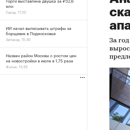
торги выставлена двушка за ₽32,6
млн
ска
Город, 17:20
ап
ИИ начал выписывать штрафы за
борщевик в Подмосковье
Загород, 15:30
За го
вырос
Назван район Москвы с ростом цен
предл
на новостройки в июле в 1,75 раза
Жилье, 13:55