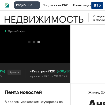
Подписка на РБК
Инвестиции
НЕДВИЖИМОСТЬ
Средняя
РБК Вино
Спорт
Школа управления
в моско
Национальные проекты
Город
Стил
Прямой эфир
Кредитные рейтинги
Франшизы
Га
Проверка контрагентов
Политика
Э
(+30,78%)
«Русагро» ₽120
Ozon ₽
Купить
Купить
прогноз ПСБ к 26.07.27
прогноз
Лента новостей
Жилье
⁠,
25
В первом московском «тучерезе» на
Ан