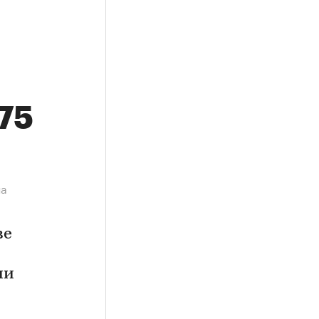
,75
на
ве
ии