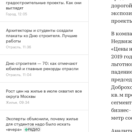
градостроительные проекты. Как они
дорогой
выглядят
Город, 12:05
экспози
проекты
Архитекторы и студенты создали
В компа
плакаты ко Дню строителя. Лучшие
работы
Недвижи
Отрасль, 11:36
«Цены н
2019 го
Дню строителя — 70: как отмечают
льготно
юбилей и главные рекорды отрасли
падение
Отрасль, 11:04
председ
Доброхо
Рост цен на жилье в июле охватил все
кв. м п
округа Москвы
Жилье, 09:34
сегмент
бизнес-
Эксперты объяснили, почему жилье
метр со
для студентов надо было искать
«вчера»
РАДИО
Аналит