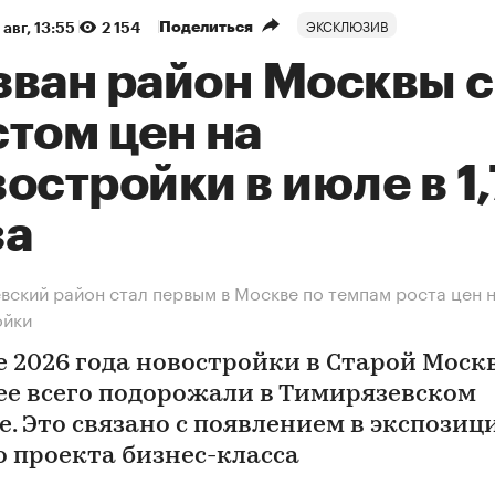
ЭКСКЛЮЗИВ
Поделиться
 авг, 13:55
2 154
зван район Москвы с
том цен на
остройки в июле в 1
за
вский район стал первым в Москве по темпам роста цен 
ойки
е 2026 года новостройки в Старой Моск
ее всего подорожали в Тимирязевском
е. Это связано с появлением в экспозиц
о проекта бизнес-класса