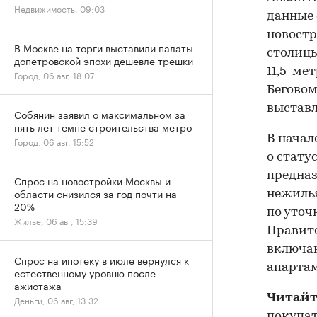
Недвижимость, 09:03
данные 
новостр
В Москве на торги выставили палаты
столицы
допетровской эпохи дешевле трешки
11,5-ме
Город, 06 авг, 18:07
Беговом
выставл
Собянин заявил о максимальном за
пять лет темпе строительства метро
В начал
Город, 06 авг, 15:52
о стату
предназ
Спрос на новостройки Москвы и
области снизился за год почти на
нежилья
20%
по уточ
Жилье, 06 авг, 15:39
Правит
включа
Спрос на ипотеку в июле вернулся к
апартам
естественному уровню после
ажиотажа
Читайт
Деньги, 06 авг, 13:32
покупат