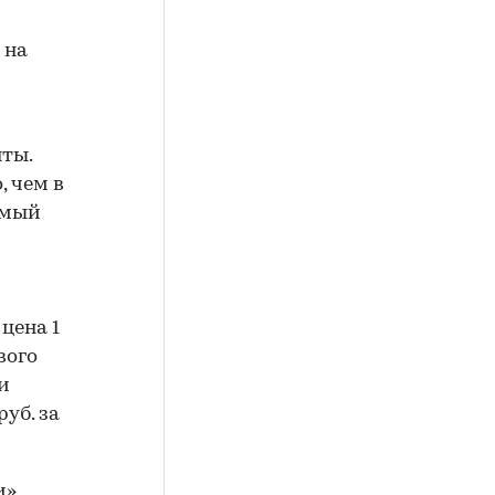
 на
ты.
, чем в
емый
цена 1
вого
и
руб. за
и»