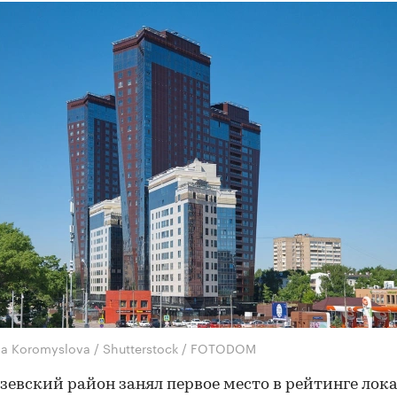
na Koromyslova / Shutterstock / FOTODOM
евский район занял первое место в рейтинге лок