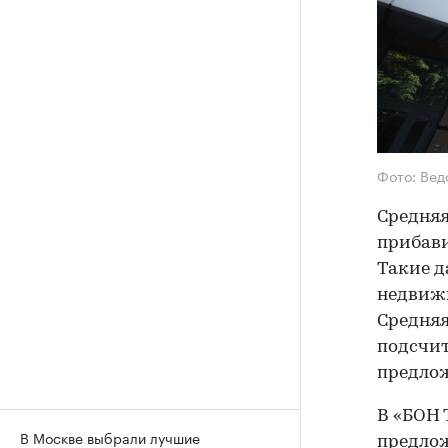
Фото: Ве
Средняя
прибави
Такие д
недвижи
Средняя
подсчит
предлож
В «БОН 
В Москве выбрали лучшие
предлож