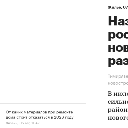
Жилье
⁠,
07
На
рос
нов
ра
Тимирязе
новостр
В июл
сильн
район
От каких материалов при ремонте
дома стоит отказаться в 2026 году
новог
Дизайн, 06 авг, 11:47