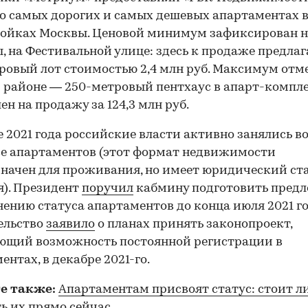
о самых дорогих и самых дешевых апартаментах 
ойках Москвы. Ценовой минимум зафиксирован н
, на Фестивальной улице: здесь к продаже предлаг
тровый лот стоимостью 2,4 млн руб. Максимум отм
 районе — 250-метровый пентхаус в апарт-компл
ен на продажу за 124,3 млн руб.
е 2021 года российские власти активно занялись в
се апартаментов (этот формат недвижимости
начен для проживания, но имеет юридический ст
). Президент
поручил
кабмину подготовить пред
00:00
/
00:00
нению статуса апартаментов до конца июля 2021 го
ельство
заявило
о планах принять законопроект,
ющий возможность постоянной регистрации в
ентах, в декабре 2021-го.
е также:
Апартаментам присвоят статус: стоит л
ь их прямо сейчас