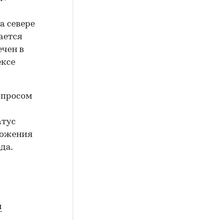
в
а севере
ается
ечен в
ексе
опросом
атус
ложения
да.
и