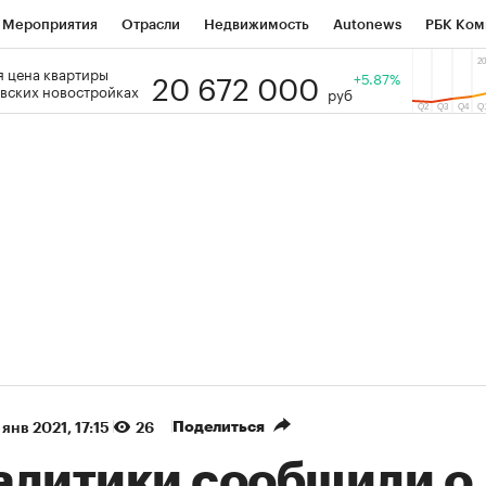
Мероприятия
Отрасли
Недвижимость
Autonews
РБК Ком
20 672 000
 цена квартиры
 РБК
РБК Образование
РБК Курсы
РБК Life
+5.87%
Тренды
Виз
вских новостройках
руб
ь
Крипто
РБК Бизнес-среда
Дискуссионный клуб
Исследо
зета
Спецпроекты СПб
Конференции СПб
Спецпроекты
кономика
Бизнес
Технологии и медиа
Финансы
Рынок на
(+90,63%)
(+34,86%)
5 450
АФК «Система» ₽12
Купить
 ПСБ к 29.07.27
прогноз БКС к 15.07.27
Поделиться
 янв 2021, 17:15
26
алитики сообщили о