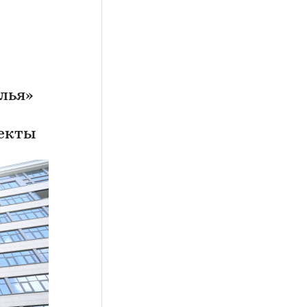
лья»
екты