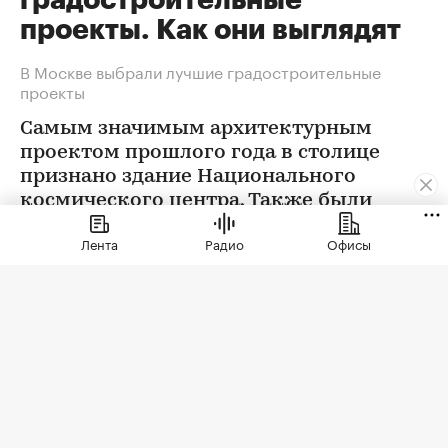
проекты. Как они выглядят
В Москве выбрали лучшие градостроительные
проекты
Самым значимым архитектурным
проектом прошлого года в столице
признано здание Национального
космического центра. Также были
определены победители еще в 12
Лента
Радио
Офисы
номинациях