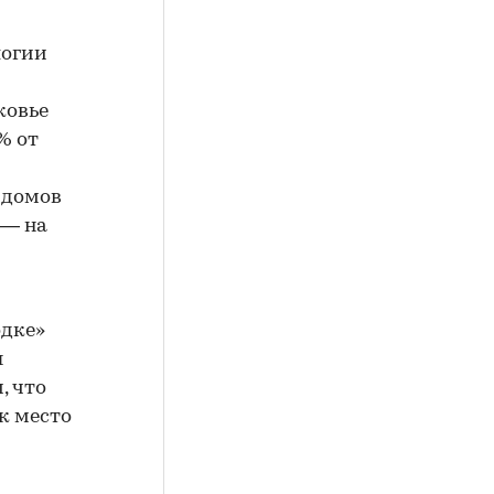
логии
ковье
% от
 домов
 — на
одке»
ы
, что
к место