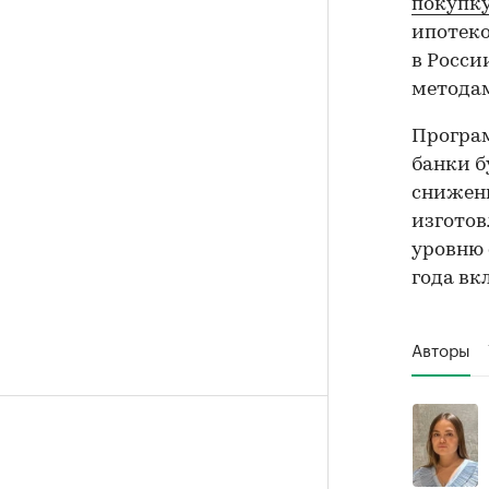
покупку
ипотеко
в Росси
метода
Програм
банки б
сниженн
изготов
уровню 
года вк
Авторы