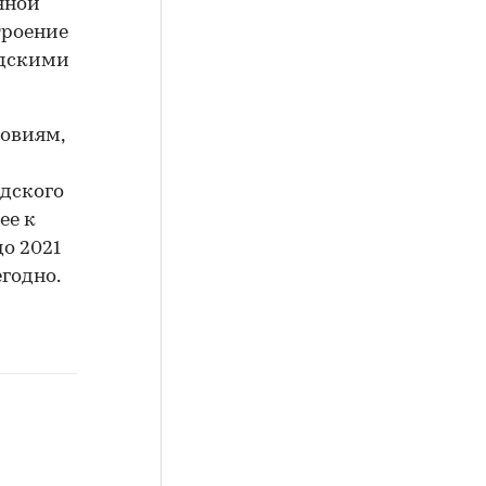
нной
троение
одскими
ловиям,
одского
ее к
о 2021
егодно.