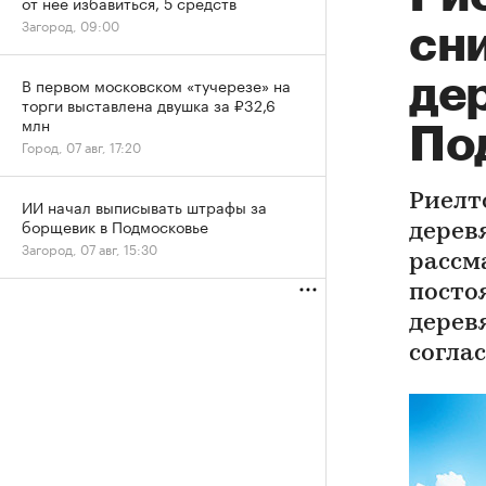
от нее избавиться, 5 средств
Загород, 09:00
сн
де
В первом московском «тучерезе» на
торги выставлена двушка за ₽32,6
млн
По
Город, 07 авг, 17:20
Риелт
ИИ начал выписывать штрафы за
борщевик в Подмосковье
дерев
Загород, 07 авг, 15:30
рассм
посто
дерев
согла