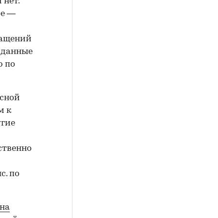
 нет.
ое —
ращений
 данные
р по
есной
м к
угие
ственно
с. по
 на