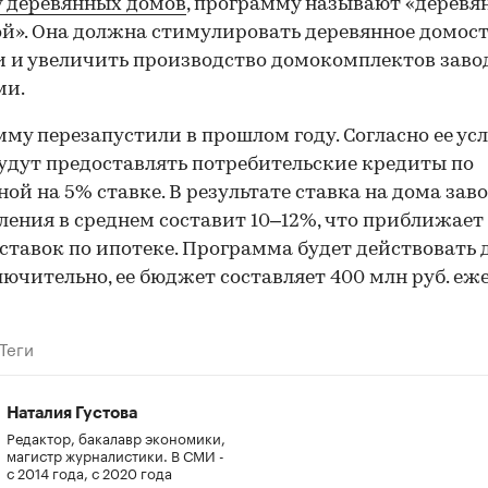
 деревянных домов
, программу называют «деревя
й». Она должна стимулировать деревянное домос
и и увеличить производство домокомплектов зав
ми.
му перезапустили в прошлом году. Согласно ее ус
удут предоставлять потребительские кредиты по
ой на 5% ставке. В результате ставка на дома зав
ления в среднем составит 10–12%, что приближает 
ставок по ипотеке. Программа будет действовать д
лючительно, ее бюджет составляет 400 млн руб. еж
Теги
Наталия Густова
Редактор, бакалавр экономики,
магистр журналистики. В СМИ -
с 2014 года, с 2020 года