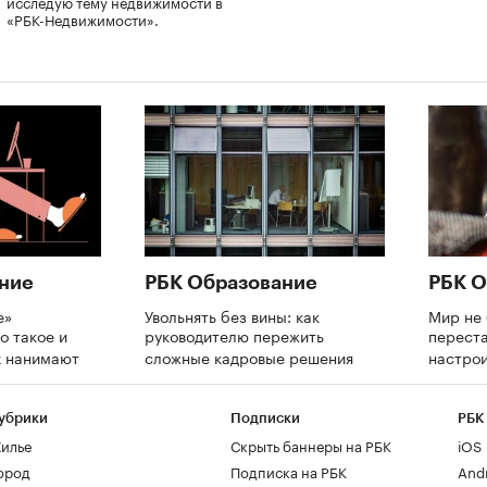
исследую тему недвижимости в
«РБК-Недвижимости».
ние
РБК Образование
РБК О
е»
Увольнять без вины: как
Мир не 
о такое и
руководителю пережить
переста
х нанимают
сложные кадровые решения
настрои
убрики
Подписки
РБК
илье
Скрыть баннеры на РБК
iOS
ород
Подписка на РБК
And