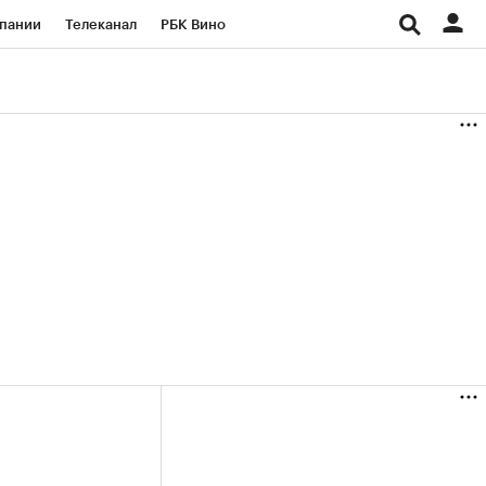
пании
Телеканал
РБК Вино
ациональные проекты
Город
аншизы
Газета
ка
Бизнес