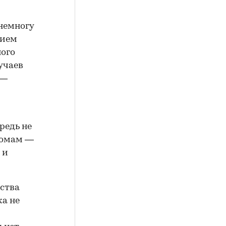
немногу
тием
ного
учаев
 —
редь не
домам —
 и
ьства
ка не