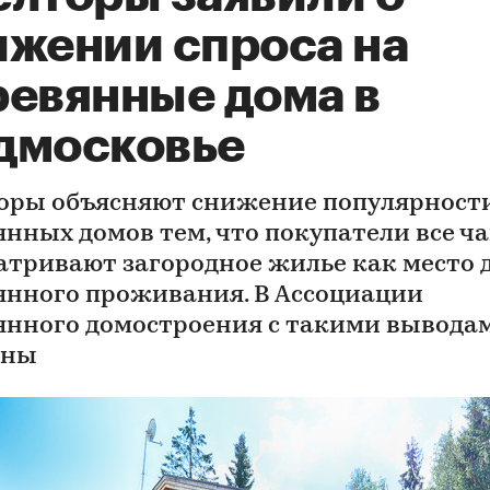
ижении спроса на
ревянные дома в
дмосковье
оры объясняют снижение популярност
янных домов тем, что покупатели все ч
атривают загородное жилье как место 
янного проживания. В Ассоциации
янного домостроения с такими вывода
сны