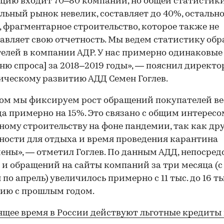
цию входит 70–80 компаний, но общей статистики
ьный рынок невелик, составляет до 40%, остальн
, фрагментарное строительство, которое также не
авляет свою отчетность. Мы ведем статистику об
елей в компании АДР. У нас примерно одинаковые
вню спроса] за 2018–2019 годы», — пояснил директо
ическому развитию АДД Семен Гоглев.
ом мы фиксируем рост обращений покупателей в
да примерно на 15%. Это связано с общим интересо
ному строительству на фоне пандемии, так как др
ости для отдыха и время проведения карантина
ены», — отметил Гоглев. По данным АДД, непосред
 и обращений на сайты компаний за три месяца (с
по апрель) увеличилось примерно с 11 тыс. до 16 ты
ию с прошлым годом.
ящее время в России действуют льготные кредиты