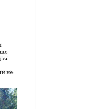
и
аще
для
ми не