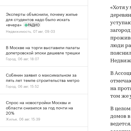
«Хотя у
Эксперты объяснили, почему жилье
деревян
для студентов надо было искать
уступаю
«вчера»
РАДИО
загород
Недвижимость, 07 авг, 09:03
прожива
люди ра
В Москве на торги выставили палаты
допетровской эпохи дешевле трешки
пояснил
Город, 06 авг, 18:07
Недвиж
В Ассоц
Собянин заявил о максимальном за
пять лет темпе строительства метро
отмечаю
Город, 06 авг, 15:52
на прот
том же 
Спрос на новостройки Москвы и
области снизился за год почти на
В целом
20%
домов в
Жилье, 06 авг, 15:39
ведется