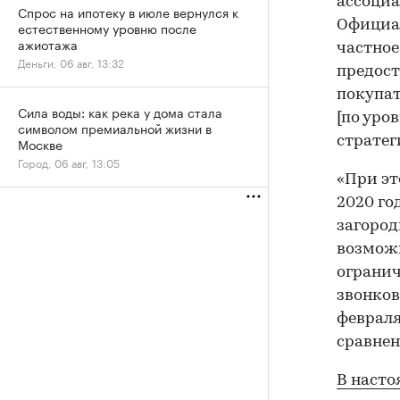
ассоциа
Спрос на ипотеку в июле вернулся к
Официал
естественному уровню после
ажиотажа
частное
Деньги, 06 авг, 13:32
предост
покупат
Сила воды: как река у дома стала
[по уро
символом премиальной жизни в
стратег
Москве
Город, 06 авг, 13:05
«При эт
2020 го
загород
возможн
огранич
звонков
февраля 
сравнен
В насто