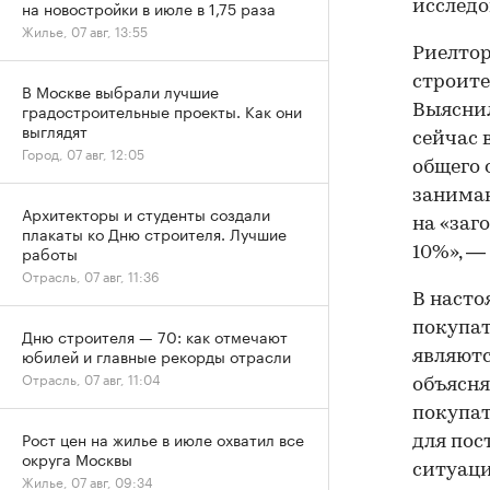
на новостройки в июле в 1,75 раза
исслед
Жилье, 07 авг, 13:55
Риелтор
строите
В Москве выбрали лучшие
градостроительные проекты. Как они
Выяснил
выглядят
сейчас 
Город, 07 авг, 12:05
общего 
занимаю
Архитекторы и студенты создали
на «заг
плакаты ко Дню строителя. Лучшие
работы
10%», —
Отрасль, 07 авг, 11:36
В насто
покупат
Дню строителя — 70: как отмечают
юбилей и главные рекорды отрасли
являютс
Отрасль, 07 авг, 11:04
объясня
покупат
Рост цен на жилье в июле охватил все
для пос
округа Москвы
ситуаци
Жилье, 07 авг, 09:34