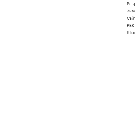
Рег
Зна
Сайт
РБК
Шко