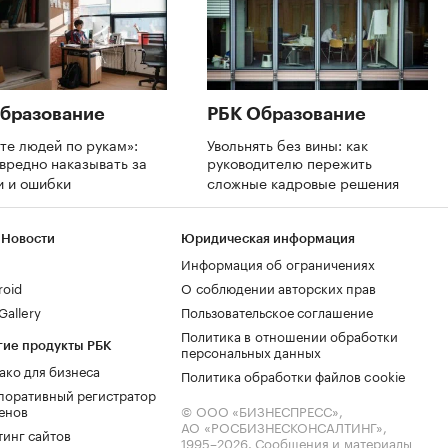
бразование
РБК Образование
те людей по рукам»:
Увольнять без вины: как
вредно наказывать за
руководителю пережить
и и ошибки
сложные кадровые решения
 Новости
Юридическая информация
Информация об ограничениях
roid
О соблюдении авторских прав
allery
Пользовательское соглашение
Политика в отношении обработки
гие продукты РБК
персональных данных
ако для бизнеса
Политика обработки файлов cookie
поративный регистратор
енов
© ООО «БИЗНЕСПРЕСС»,
АО «РОСБИЗНЕСКОНСАЛТИНГ»,
тинг сайтов
1995–2026
. Сообщения и материалы