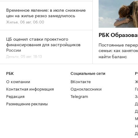
Временное явление: в июле снижение
цен на жилье резко замедлилось
Жилье, 06 авг, 06:00
РБК Образова
ЦБ оценил ставки проектного
финансирования для застройщиков
Постоянные перер
России
семьи: как занято
найти баланс
Деньги, 05 авг, 18:13
РБК
Социальные сети
Р
О компании
ВКонтакте
Ж
Контактная информация
Одноклассники
Г
Редакция
Telegram
З
Размещение рекламы
Д
Д
М
Н
Д