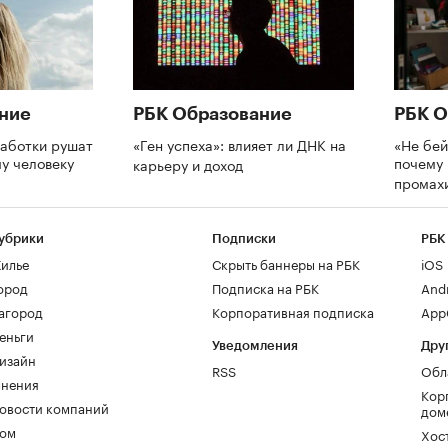
ние
РБК Образование
РБК О
аботки рушат
«Ген успеха»: влияет ли ДНК на
«Не бей
му человеку
почему 
карьеру и доход
промах
убрики
Подписки
РБК
илье
Скрыть баннеры на РБК
iOS
ород
Подписка на РБК
And
агород
Корпоративная подписка
AppG
еньги
Уведомления
Дру
изайн
RSS
Обл
нения
Кор
овости компаний
дом
ом
Хос