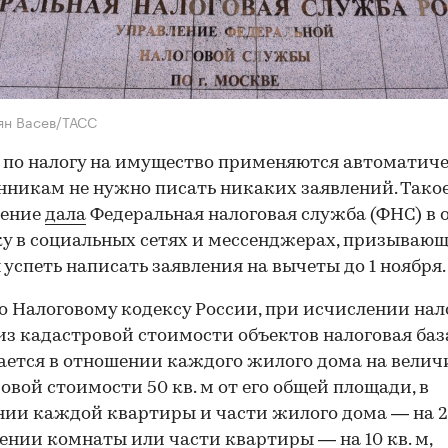
ян Васев/ТАСС
по налогу на имущество применяются автоматич
нникам не нужно писать никаких заявлений. Тако
нение
дала
Федеральная налоговая служба (ФНС) в о
у в социальных сетях и мессенджерах, призываю
 успеть написать заявления на вычеты до 1 ноября.
о Налоговому кодексу России, при исчислении нал
из кадастровой стоимости объектов налоговая баз
ется в отношении каждого жилого дома на велич
овой стоимости 50 кв. м от его общей площади, в
ии каждой квартиры и части жилого дома — на 20
ении комнаты или части квартиры — на 10 кв. м,