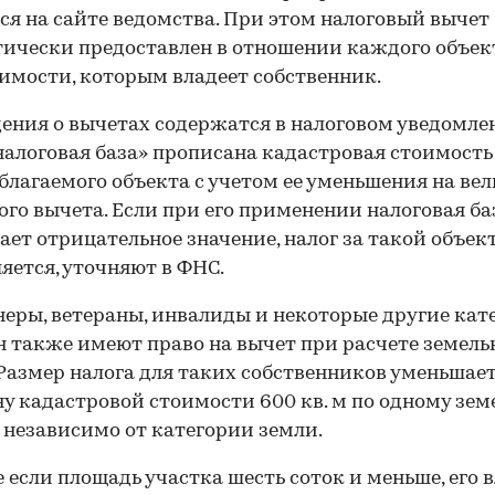
ся на сайте ведомства. При этом налоговый вычет
ически предоставлен в отношении каждого объек
мости, которым владеет собственник.
дения о вычетах содержатся в налоговом уведомле
налоговая база» прописана кадастровая стоимость
благаемого объекта с учетом ее уменьшения на ве
ого вычета. Если при его применении налоговая ба
ет отрицательное значение, налог за такой объект
яется, уточняют в ФНС.
еры, ветераны, инвалиды и некоторые другие кат
 также имеют право на вычет при расчете земель
 Размер налога для таких собственников уменьшает
у кадастровой стоимости 600 кв. м по одному зе
 независимо от категории земли.
е если площадь участка шесть соток и меньше, его 