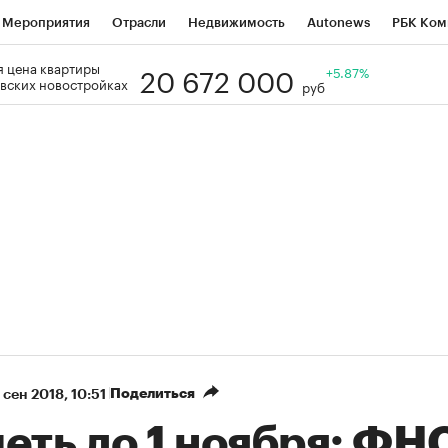
Мероприятия
Отрасли
Недвижимость
Autonews
РБК Ком
20 672 000
 цена квартиры
Образование
РБК Курсы
РБК Life
Тренды
+5.87%
Визионеры
Н
вских новостройках
руб
Дискуссионный клуб
Исследования
Кредитные рейтинги
Фр
Спецпроекты
Проверка контрагентов
Политика
Экономи
к наличной валюты
Поделиться
 сен 2018, 10:51
еть до 1 ноября: ФН