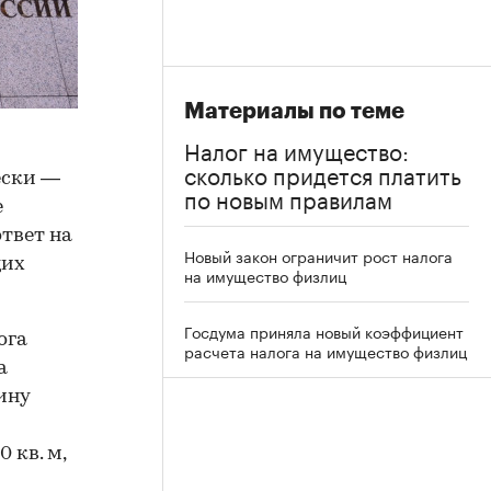
Материалы по теме
Налог на имущество:
сколько придется платить
ески —
по новым правилам
е
твет на
Новый закон ограничит рост налога
щих
на имущество физлиц
Госдума приняла новый коэффициент
ога
расчета налога на имущество физлиц
а
ину
 кв. м,