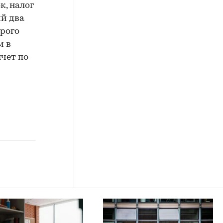
к, налог
ий два
орого
м в
ычет по