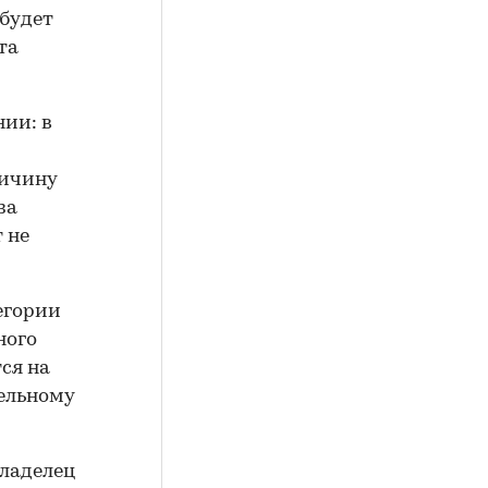
 будет
та
нии: в
личину
за
 не
егории
ного
ся на
мельному
владелец