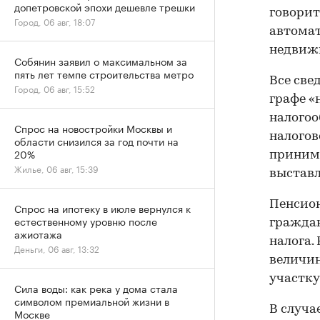
допетровской эпохи дешевле трешки
говорит
Город, 06 авг, 18:07
автомат
недвижи
Собянин заявил о максимальном за
пять лет темпе строительства метро
Все све
Город, 06 авг, 15:52
графе «
налогоо
Спрос на новостройки Москвы и
налогов
области снизился за год почти на
20%
принима
Жилье, 06 авг, 15:39
выставл
Пенсион
Спрос на ипотеку в июле вернулся к
естественному уровню после
граждан
ажиотажа
налога.
Деньги, 06 авг, 13:32
величин
участку
Сила воды: как река у дома стала
символом премиальной жизни в
В случа
Москве