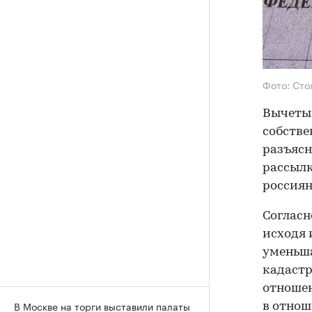
Фото: Сто
Вычеты 
собстве
разъяс
рассылк
россиян
Согласн
исходя 
уменьша
кадастр
отношен
В Москве на торги выставили палаты
в отнош