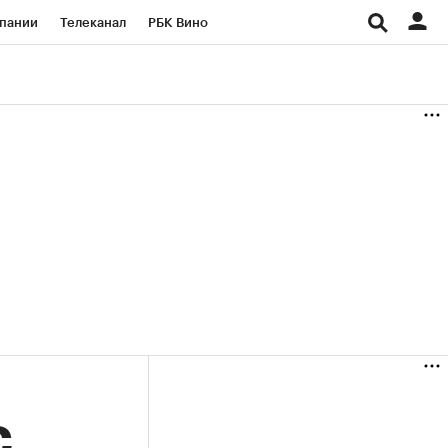
пании
Телеканал
РБК Вино
ациональные проекты
Город
аншизы
Газета
ка
Бизнес
С