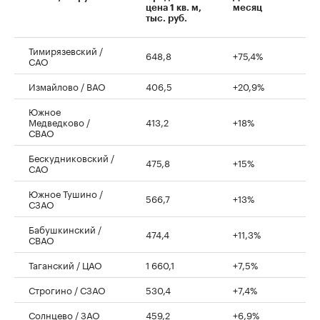
цена 1 кв. м,
месяц
тыс. руб.
Тимирязевский /
648,8
+75,4%
САО
Измайлово / ВАО
406,5
+20,9%
Южное
Медведково /
413,2
+18%
СВАО
Бескудниковский /
475,8
+15%
САО
Южное Тушино /
566,7
+13%
СЗАО
Бабушкинский /
474,4
+11,3%
СВАО
Таганский / ЦАО
1 660,1
+7,5%
Строгино / СЗАО
530,4
+7,4%
Солнцево / ЗАО
459,2
+6,9%