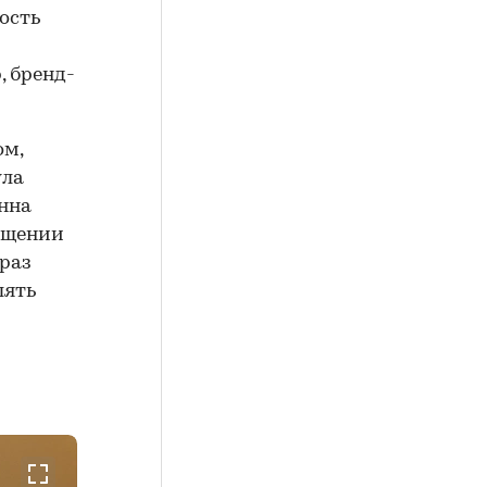
ость
, бренд-
ом,
ула
нна
мещении
раз
лять