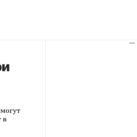
ри
 могут
 в