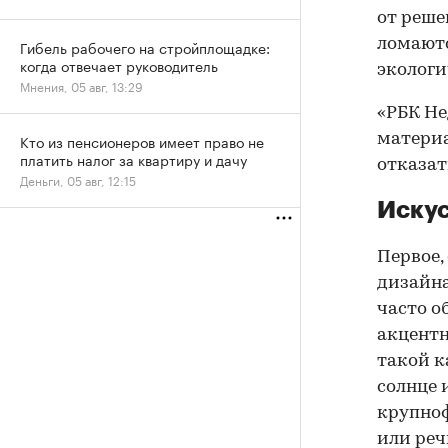
от реше
ломаютс
Гибель рабочего на стройплощадке:
когда отвечает руководитель
экологи
Мнения, 05 авг, 13:29
«РБК Не
материа
Кто из пенсионеров имеет право не
платить налог за квартиру и дачу
отказать
Деньги, 05 авг, 12:15
Искус
Первое,
дизайна
часто о
акцентн
такой к
солнце 
крупноф
или реч