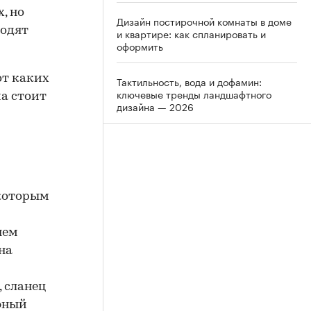
, но
Дизайн постирочной комнаты в доме
ходят
и квартире: как спланировать и
оформить
от каких
Тактильность, вода и дофамин:
ключевые тренды ландшафтного
а стоит
дизайна — 2026
 которым
нем
на
 сланец
фный