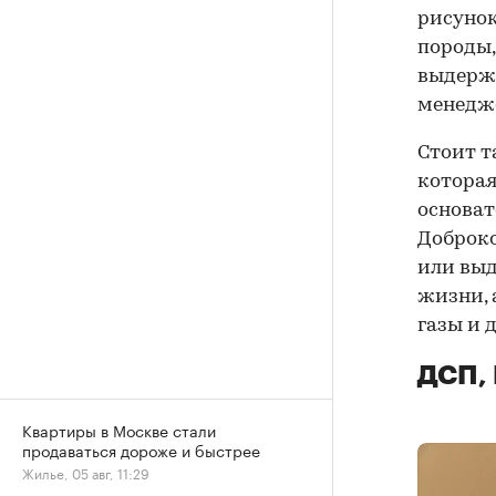
рисунок
породы,
выдержи
менедж
Стоит т
которая
основат
Доброко
или выд
жизни, 
газы и 
ДСП,
Квартиры в Москве стали
продаваться дороже и быстрее
Жилье, 05 авг, 11:29