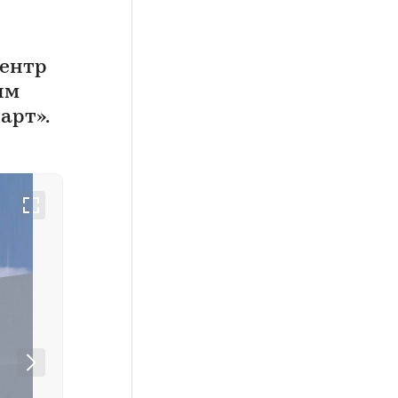
ентр
ым
арт».