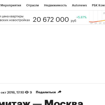
Мероприятия
Отрасли
Недвижимость
Autonews
РБК Ком
20 672 000
 цена квартиры
 РБК
РБК Образование
РБК Курсы
РБК Life
+5.87%
Тренды
Виз
вских новостройках
руб
ь
Крипто
РБК Бизнес-среда
Дискуссионный клуб
Исследо
зета
Спецпроекты СПб
Конференции СПб
Спецпроекты
кономика
Бизнес
Технологии и медиа
Финансы
Рынок на
(+87,35%)
(+30,34%)
 ₽5 450
АФК «Система» ₽12
Купить
ноз ПСБ к 29.07.27
прогноз БКС к 15.07.27
Поделиться
1 окт 2016, 17:10
9
митаж — Москва