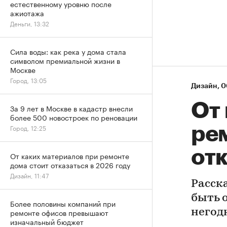
естественному уровню после
ажиотажа
Деньги, 13:32
Сила воды: как река у дома стала
символом премиальной жизни в
Москве
Город, 13:05
Дизайн
⁠,
0
От
За 9 лет в Москве в кадастр внесли
более 500 новостроек по реновации
Город, 12:25
ре
отк
От каких материалов при ремонте
дома стоит отказаться в 2026 году
Дизайн, 11:47
Расск
быть 
Более половины компаний при
ремонте офисов превышают
негод
изначальный бюджет