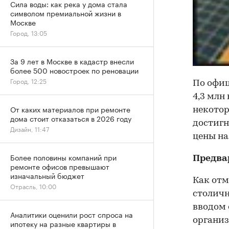
Сила воды: как река у дома стала
символом премиальной жизни в
Москве
Город, 13:05
За 9 лет в Москве в кадастр внесли
более 500 новостроек по реновации
Город, 12:25
По офиц
4,3 млн
От каких материалов при ремонте
некотор
дома стоит отказаться в 2026 году
достигн
Дизайн, 11:47
цены на
Более половины компаний при
Предва
ремонте офисов превышают
изначальный бюджет
Как отм
Отрасль, 10:00
столичн
вводом 
Аналитики оценили рост спроса на
организ
ипотеку на разные квартиры в