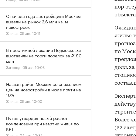
пор отс
объекта
С начала года застройщики Москвы
вывели на рынок 2,6 млн кв. м
новостроек
Ожидани
Жилье, 05 авг, 10:11
жилье т
прогноз
В престижной локации Подмосковья
по Моск
выставили на торги поселок за ₽190
предлож
млн
Загород, 05 авг, 10:03
долл. з
стоимос
Назван район Москвы со снижением
составл
цен на новостройки в июле почти на
10%
Эксперт
Жилье, 05 авг, 10:00
действу
строите
Путин утвердил новый расчет
Более ч
компенсации при изъятии жилья по
(32 зас
КРТ
Жилье, 04 авг, 20:32
строите