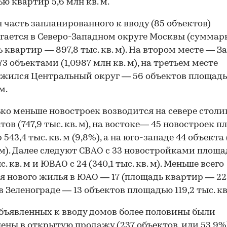
ю квартир 5,6 млн кв. м.
 часть запланированного к вводу (85 объектов)
гается в Северо-Западном округе Москвы (суммар
 квартир — 897,8 тыс. кв. м). На втором месте — 
73 объектами (1,0987 млн кв. м), на третьем месте
жился Центральный округ — 56 объектов площадь
м.
ко меньше новостроек возводится на севере стол
тов (747,9 тыс. кв. м), на востоке— 45 новостроек 
543,4 тыс. кв. м (9,8%), а на юго-западе 44 объекта 
. м). Далее следуют СВАО с 33 новостройками площ
с. кв. м и ЮВАО с 24 (340,1 тыс. кв. м). Меньше всего
я нового жилья в ЮАО — 17 (площадь квартир — 22
 в Зеленограде — 13 объектов площадью 119,2 тыс. кв
бъявленных к вводу домов более половины были
ены в открытую продажу (237 объектов, или 53,9%)