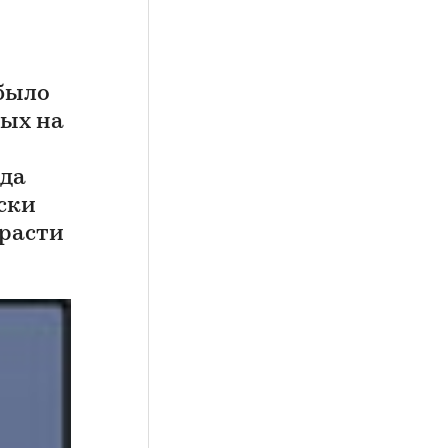
было
ных на
ода
ески
 расти