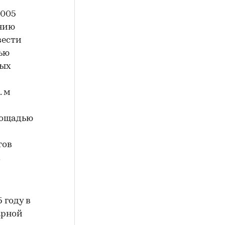
2005
ению
вести
ью
лых
. м
лощадью
тов
.
 году в
арной