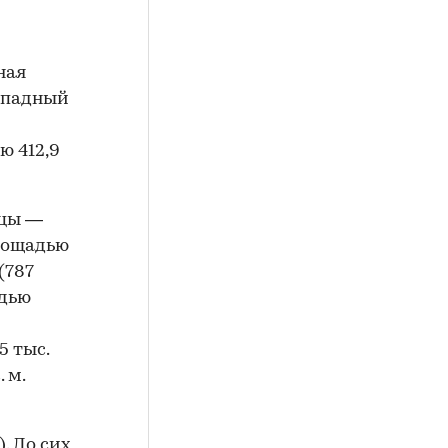
ная
Западный
ю 412,9
ицы —
площадью
(787
адью
5 тыс.
. м.
. До сих