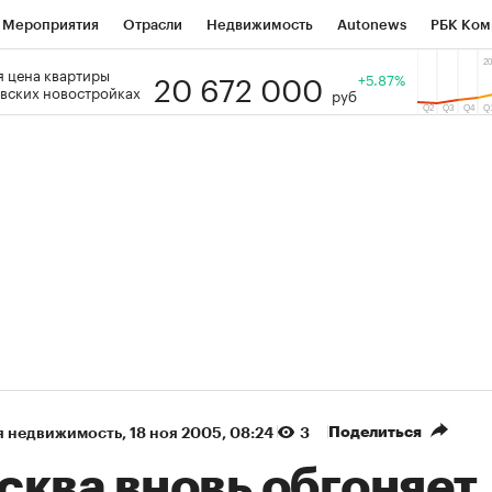
Мероприятия
Отрасли
Недвижимость
Autonews
РБК Ком
20 672 000
 цена квартиры
 РБК
РБК Образование
РБК Курсы
РБК Life
+5.87%
Тренды
Виз
вских новостройках
руб
ь
Крипто
РБК Бизнес-среда
Дискуссионный клуб
Исследо
зета
Спецпроекты СПб
Конференции СПб
Спецпроекты
кономика
Бизнес
Технологии и медиа
Финансы
Рынок на
(+36,2%)
(+30,89%)
К ₽1 400
«Русагро» ₽120
Купить
Ку
SberCIB к 27.07.27
прогноз ПСБ к 26.07.27
Поделиться
я недвижимость
⁠,
18 ноя 2005, 08:24
3
сква вновь обгоняет