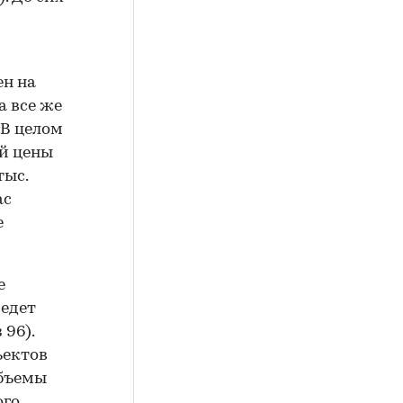
ен на
а все же
 В целом
й цены
тыс.
ас
е
е
ведет
 96).
ъектов
объемы
ого