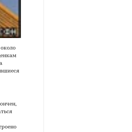
 около
оценкам
а
вившиеся
кончен,
аться
троено