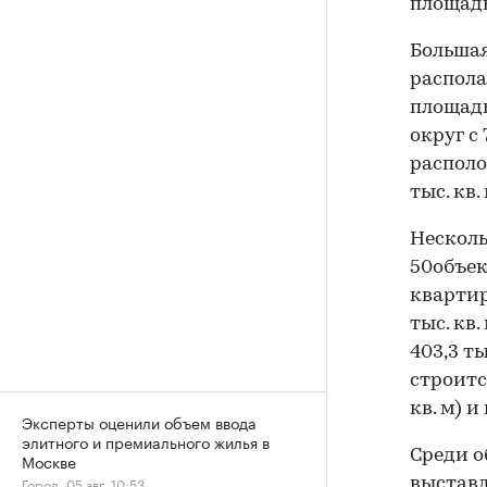
площадь
Большая
распола
площадь
округ с 
располо
тыс. кв. 
Несколь
50объек
квартир 
тыс. кв
403,3 ты
строитс
кв. м) и
Эксперты оценили объем ввода
элитного и премиального жилья в
Среди о
Москве
Город, 05 авг, 10:53
выставл