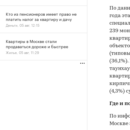
По данн
Кто из пенсионеров имеет право не
года эт
платить налог за квартиру и дачу
специал
Деньги, 05 авг, 12:15
239 мо
квартир
Квартиры в Москве стали
продаваться дороже и быстрее
объекто
Жилье, 05 авг, 11:29
(типовы
(36,1%)
таунхау
квартир
кирпичн
(4,3%) 
Где и п
По инфо
Москве 