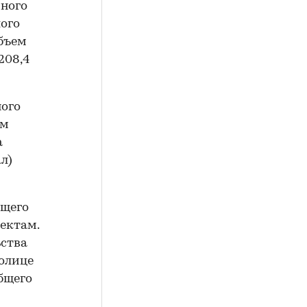
чного
ого
объем
208,4
ного
 м
а
л)
бщего
ектам.
ьства
толице
бщего