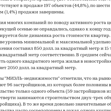
утствуют в продаже 197 объектов (44,8%), по шести
м (1,4%) продажи завершены.
я многих компаний по поводу активного роста ц
екущей осенью не оправдались, однако к концу год
ируется боле динамика роста стоимости квартир.
ве уровень минимальной и максимальной удельно
ения составил 850 долл. за квадратный метр и 15 
а квадратный метр соответственно. В среднем сейч
ть одного квадратного метра жилья в новостройк
яет 2050 долл. за квадратный метр.
ы "МИЭЛЬ-недвижимости" отметили, что на рынк
ют 96 застройщиков, из которых более половины 
льство только одного объекта (59 застройщиков из
етверти занимаются строительством двух-трех об
тройщика). В то же время довольно значительные 
льства часто сосредоточены в руках одного крупн