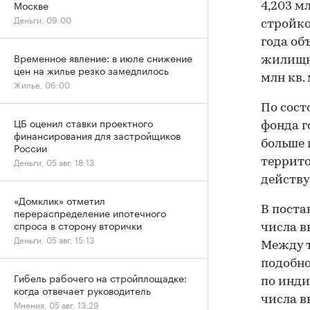
Москве
4,203 м
Деньги, 09:00
стройко
года об
Временное явление: в июле снижение
жилищно
цен на жилье резко замедлилось
млн кв. 
Жилье, 06:00
По сост
ЦБ оценил ставки проектного
фонда го
финансирования для застройщиков
больше 
России
Деньги, 05 авг, 18:13
террито
действу
«Домклик» отметил
В поста
перераспределение ипотечного
спроса в сторону вторички
числа в
Деньги, 05 авг, 15:13
Между т
подобно
Гибель рабочего на стройплощадке:
по инди
когда отвечает руководитель
числа в
Мнения, 05 авг, 13:29