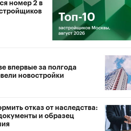
ся номер 2 в
астройщиков
ве впервые за полгода
вели новостройки
рмить отказ от наследства:
 документы и образец
ния