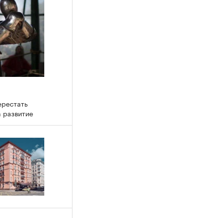
ерестать
а развитие