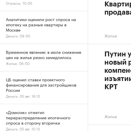
Отрасль, 10:00
Кварти
продав
Аналитики оценили рост спроса на
ипотеку на разные квартиры в
Москве
Жилье
Деньги, 09:00
Временное явление: в июле снижение
Путин 
цен на жилье резко замедлилось
новый 
Жилье, 06:00
компен
изъяти
ЦБ оценил ставки проектного
финансирования для застройщиков
КРТ
России
Деньги, 05 авг, 18:13
«Домклик» отметил
Жилье
перераспределение ипотечного
спроса в сторону вторички
Деньги, 05 авг, 15:13