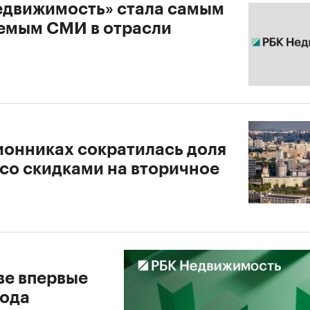
едвижимость» стала самым
емым СМИ в отрасли
ионниках сократилась доля
 со скидками на вторичное
ве впервые
года