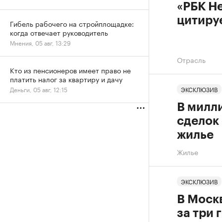
«РБК Н
цитиру
Гибель рабочего на стройплощадке:
когда отвечает руководитель
Мнения, 05 авг, 13:29
Отрасль
Кто из пенсионеров имеет право не
платить налог за квартиру и дачу
ЭКСКЛЮЗИВ
Деньги, 05 авг, 12:15
В милл
сделок
жилье
Жилье
ЭКСКЛЮЗИВ
В Моск
за три 