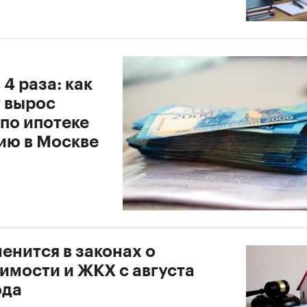
 4 раза: как
т вырос
по ипотеке
дию в Москве
енится в законах о
имости и ЖКХ с августа
ода