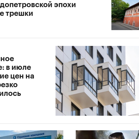
 допетровской эпохи
е трешки
ное
: в июле
ие цен на
резко
илось