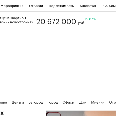
Мероприятия
Отрасли
Недвижимость
Autonews
РБК Ком
20 672 000
 цена квартиры
Образование
РБК Курсы
РБК Life
Тренды
+5.87%
Визионеры
Н
вских новостройках
руб
Дискуссионный клуб
Исследования
Кредитные рейтинги
Фр
Спецпроекты
Проверка контрагентов
Политика
Экономи
к наличной валюты
илье
Деньги
Загород
Город
Офисы
Дом
Мнения
Отр
за знаний
Активы
их