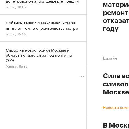
допетровской эпохи дешевле трешки
матери
Город, 18:07
ремонт
отказат
Собянин заявил о максимальном за
пять лет темпе строительства метро
году
Город, 15:52
Спрос на новостройки Москвы и
области снизился за год почти на
Дизайн
20%
Жилье, 15:39
Сила во
символ
Москве
Новости ком
В Моск