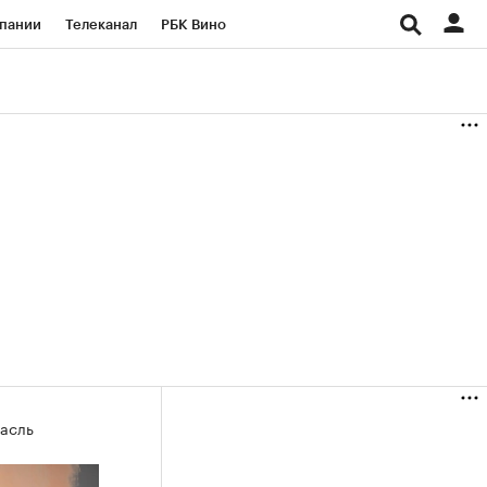
пании
Телеканал
РБК Вино
ациональные проекты
Город
аншизы
Газета
ка
Бизнес
асль