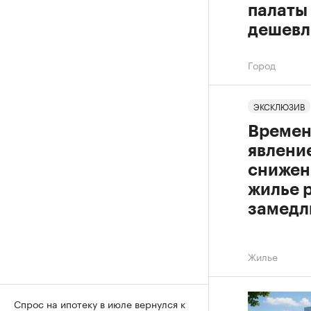
палаты
дешевл
Город
ЭКСКЛЮЗИВ
Времен
явление
снижен
жилье 
замедл
Жилье
Спрос на ипотеку в июле вернулся к