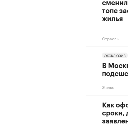
сменил
топе з
жилья
Отрасль
ЭКСКЛЮЗИВ
В Моск
подеше
Жилье
Как офо
сроки,
заявле