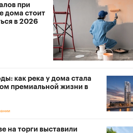
алов при
е дома стоит
ься в 2026
ды: как река у дома стала
ом премиальной жизни в
пании
ве на торги выставили