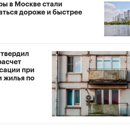
ры в Москве стали
аться дороже и быстрее
утвердил
расчет
сации при
и жилья по