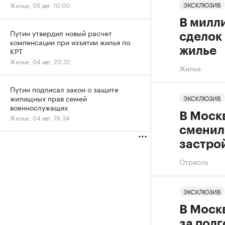
ЭКСКЛЮЗИВ
Жилье, 05 авг, 10:00
В милл
Путин утвердил новый расчет
сделок
компенсации при изъятии жилья по
жилье
КРТ
Жилье, 04 авг, 20:32
Жилье
Путин подписал закон о защите
жилищных прав семей
ЭКСКЛЮЗИВ
военнослужащих
В Москв
Жилье, 04 авг, 19:34
сменилс
застро
Отрасль
ЭКСКЛЮЗИВ
В Моск
за полг