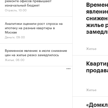
ремонте офисов превышают
Времен
изначальный бюджет
Отрасль, 10:00
явление
снижен
Аналитики оценили рост спроса на
жилье 
ипотеку на разные квартиры в
замедл
Москве
Деньги, 09:00
Жилье
Временное явление: в июле снижение
цен на жилье резко замедлилось
Жилье, 06:00
Кварти
продав
Жилье
«Домкл