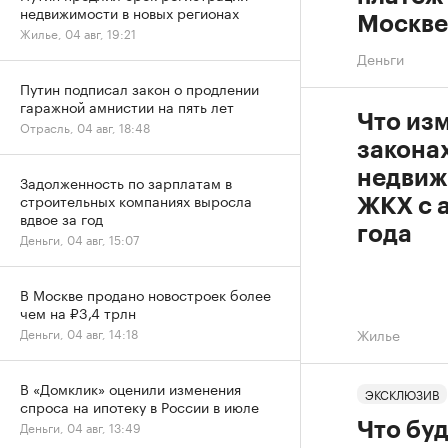
недвижимости в новых регионах
Москве
Жилье, 04 авг, 19:21
Деньги
Путин подписал закон о продлении
гаражной амнистии на пять лет
Что из
Отрасль, 04 авг, 18:48
законах
недвиж
Задолженность по зарплатам в
строительных компаниях выросла
ЖКХ с 
вдвое за год
года
Деньги, 04 авг, 15:07
В Москве продано новостроек более
чем на ₽3,4 трлн
Жилье
Деньги, 04 авг, 14:18
В «Домклик» оценили изменения
ЭКСКЛЮЗИВ
спроса на ипотеку в России в июле
Деньги, 04 авг, 13:49
Что бу