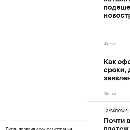
подеше
новост
Жилье
Как офо
сроки,
заявле
Жилье
ЭКСКЛЮЗИВ
Почти в
Путин продлил срок регистрации
платеж 