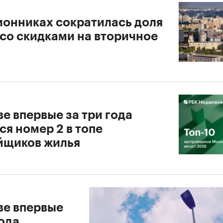
ионниках сократилась доля
 со скидками на вторичное
е впервые за три года
я номер 2 в топе
йщиков жилья
ве впервые
ода