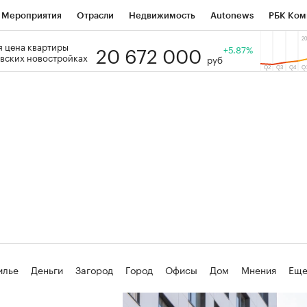
Мероприятия
Отрасли
Недвижимость
Autonews
РБК Ком
20 672 000
 цена квартиры
 РБК
РБК Образование
РБК Курсы
РБК Life
+5.87%
Тренды
Виз
вских новостройках
руб
ь
Крипто
РБК Бизнес-среда
Дискуссионный клуб
Исследо
зета
Спецпроекты СПб
Конференции СПб
Спецпроекты
кономика
Бизнес
Технологии и медиа
Финансы
Рынок на
(+33,11%)
(+29,48%)
К ₽1 400
«Русагро» ₽120
Купить
К
 SberCIB к 27.07.27
прогноз ПСБ к 26.07.27
илье
Деньги
Загород
Город
Офисы
Дом
Мнения
Ещ