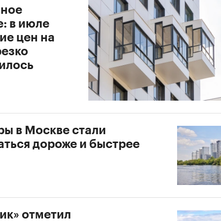
ное
: в июле
ие цен на
резко
илось
ры в Москве стали
аться дороже и быстрее
ик» отметил