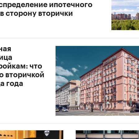
спределение ипотечного
 в сторону вторички
ная
ица
ройкам: что
о вторичкой
а года