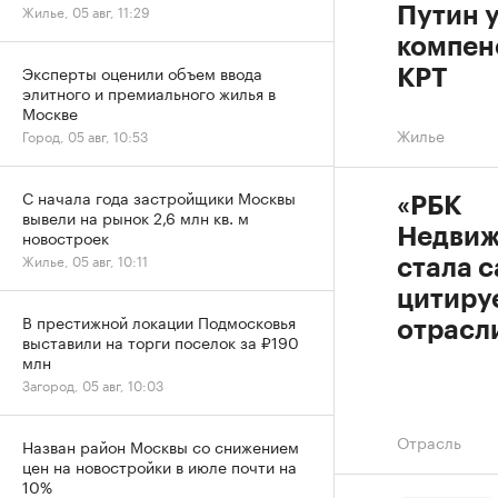
Жилье, 05 авг, 11:29
Путин 
компен
Эксперты оценили объем ввода
КРТ
элитного и премиального жилья в
Москве
Жилье
Город, 05 авг, 10:53
С начала года застройщики Москвы
«РБК
вывели на рынок 2,6 млн кв. м
Недвиж
новостроек
Жилье, 05 авг, 10:11
стала 
цитиру
В престижной локации Подмосковья
отрасл
выставили на торги поселок за ₽190
млн
Загород, 05 авг, 10:03
Отрасль
Назван район Москвы со снижением
цен на новостройки в июле почти на
10%