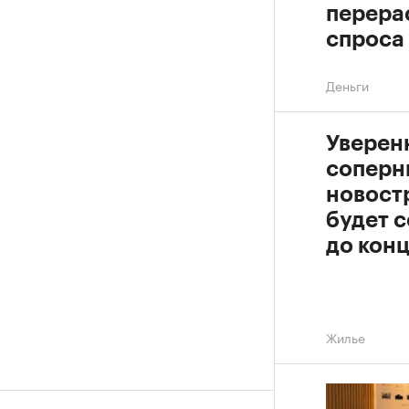
перера
спроса
Деньги
Уверен
соперн
новост
будет с
до конц
Жилье