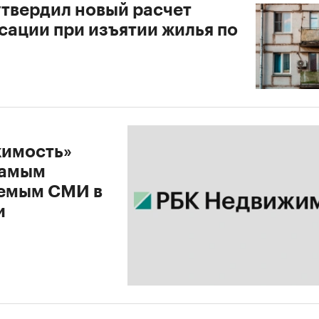
утвердил новый расчет
сации при изъятии жилья по
имость»
самым
емым СМИ в
и