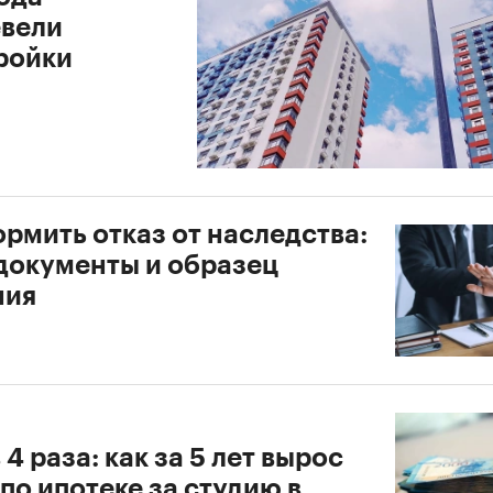
вели
ройки
рмить отказ от наследства:
 документы и образец
ния
 4 раза: как за 5 лет вырос
по ипотеке за студию в