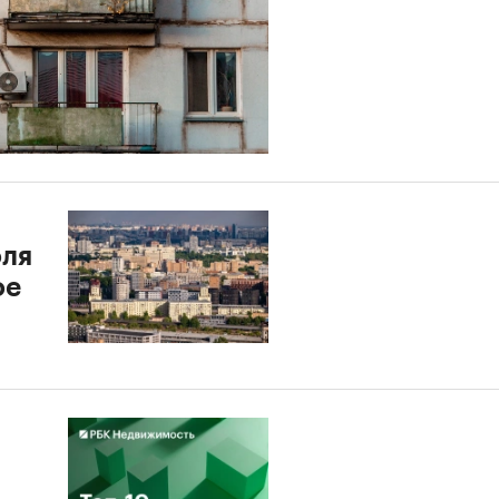
оля
ое