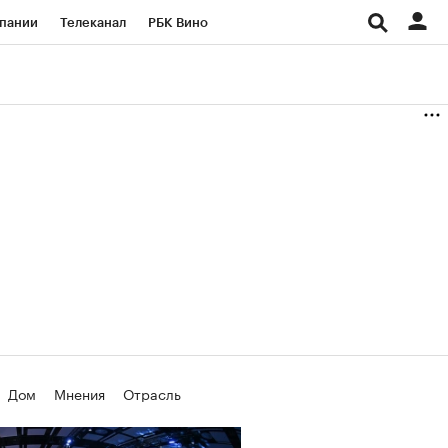
пании
Телеканал
РБК Вино
ациональные проекты
Город
аншизы
Газета
ка
Бизнес
Дом
Мнения
Отрасль