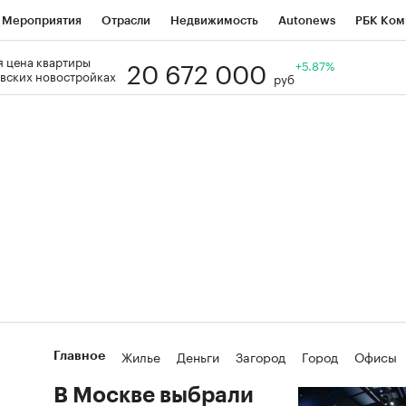
Мероприятия
Отрасли
Недвижимость
Autonews
РБК Ком
20 672 000
 цена квартиры
Образование
РБК Курсы
РБК Life
Тренды
+5.87%
Визионеры
Н
вских новостройках
руб
Дискуссионный клуб
Исследования
Кредитные рейтинги
Фр
Спецпроекты
Проверка контрагентов
Политика
Экономи
к наличной валюты
Жилье
Деньги
Загород
Город
Офисы
Главное
База знаний
Активы
В Москве выбрали