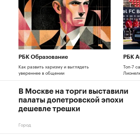
РБК Образование
РБК A
Как развить харизму и выглядеть
Топ-7 с
увереннее в общении
Лионел
В Москве на торги выставили
палаты допетровской эпохи
дешевле трешки
Город