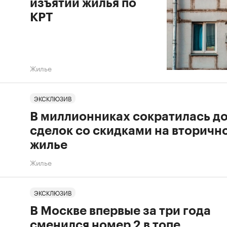
изъятии жилья по
КРТ
Жилье
ЭКСКЛЮЗИВ
В миллионниках сократилась д
сделок со скидками на вторичн
жилье
Жилье
ЭКСКЛЮЗИВ
В Москве впервые за три года
сменился номер 2 в топе