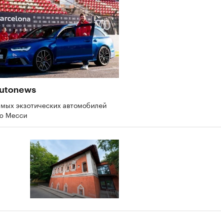
utonews
амых экзотических автомобилей
ю Месси