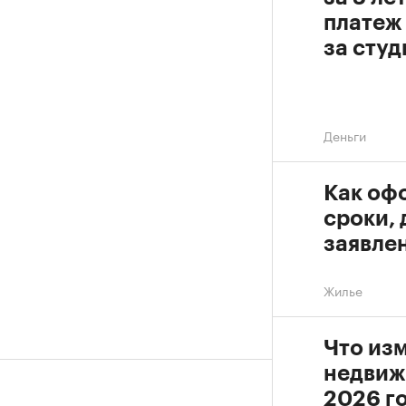
платеж 
за сту
Деньги
Как офо
сроки,
заявле
Жилье
Что изм
недвиж
2026 г