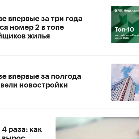
е впервые за три года
я номер 2 в топе
йщиков жилья
ве впервые за полгода
вели новостройки
 4 раза: как
т вырос