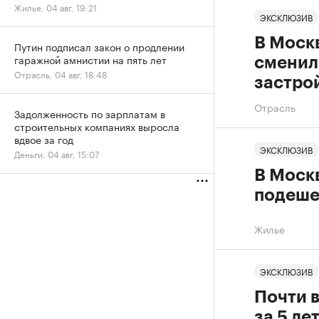
Жилье, 04 авг, 19:21
ЭКСКЛЮЗИВ
В Москв
Путин подписал закон о продлении
гаражной амнистии на пять лет
сменилс
Отрасль, 04 авг, 18:48
застро
Отрасль
Задолженность по зарплатам в
строительных компаниях выросла
вдвое за год
ЭКСКЛЮЗИВ
Деньги, 04 авг, 15:07
В Моск
подеше
Жилье
ЭКСКЛЮЗИВ
Почти в
за 5 ле