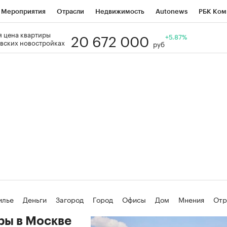
Мероприятия
Отрасли
Недвижимость
Autonews
РБК Ком
20 672 000
 цена квартиры
Образование
РБК Курсы
РБК Life
Тренды
+5.87%
Визионеры
Н
вских новостройках
руб
Дискуссионный клуб
Исследования
Кредитные рейтинги
Фр
Спецпроекты
Проверка контрагентов
Политика
Экономи
к наличной валюты
илье
Деньги
Загород
Город
Офисы
Дом
Мнения
Отр
за знаний
Активы
ры в Москве