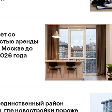
ет со
стью аренды
в Москве до
2026 года
 единственный район
, где новостройки дороже