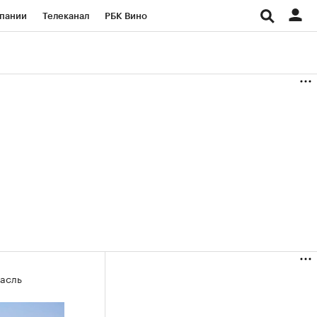
пании
Телеканал
РБК Вино
ациональные проекты
Город
аншизы
Газета
ка
Бизнес
асль