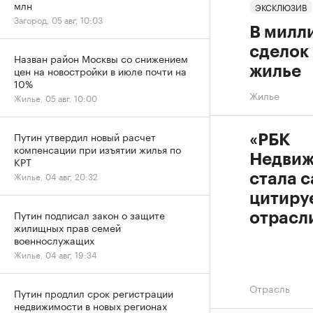
млн
ЭКСКЛЮЗИВ
Загород, 05 авг, 10:03
В милл
сделок
Назван район Москвы со снижением
цен на новостройки в июле почти на
жилье
10%
Жилье
Жилье, 05 авг, 10:00
Путин утвердил новый расчет
«РБК
компенсации при изъятии жилья по
Недвиж
КРТ
Жилье, 04 авг, 20:32
стала 
цитиру
Путин подписал закон о защите
отрасл
жилищных прав семей
военнослужащих
Жилье, 04 авг, 19:34
Отрасль
Путин продлил срок регистрации
недвижимости в новых регионах