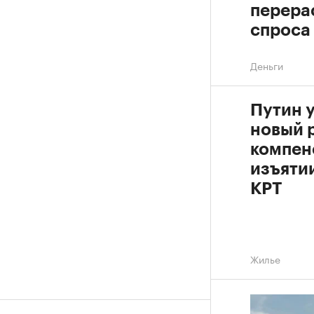
перера
спроса
Деньги
Путин 
новый 
компен
изъяти
КРТ
Жилье