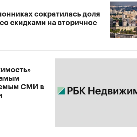
ионниках сократилась доля
 со скидками на вторичное
имость»
самым
емым СМИ в
и