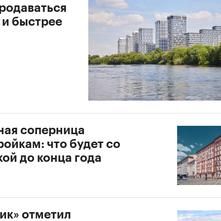
продаваться
 и быстрее
ная соперница
ойкам: что будет со
ой до конца года
ик» отметил