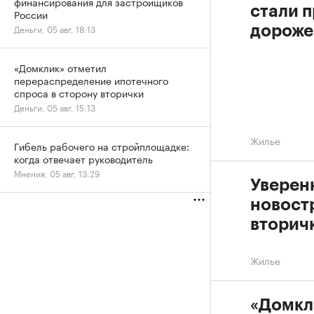
финансирования для застройщиков
стали 
России
Деньги, 05 авг, 18:13
дороже
«Домклик» отметил
перераспределение ипотечного
спроса в сторону вторички
Деньги, 05 авг, 15:13
Жилье
Гибель рабочего на стройплощадке:
когда отвечает руководитель
Мнения, 05 авг, 13:29
Уверен
новостр
вторичк
Жилье
«Домкл