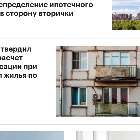
спределение ипотечного
 в сторону вторички
утвердил
расчет
сации при
и жилья по