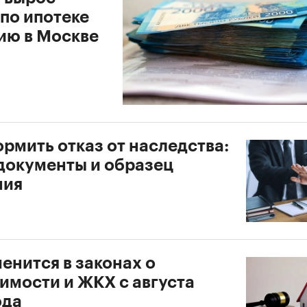
по ипотеке
дию в Москве
рмить отказ от наследства:
 документы и образец
ния
енится в законах о
имости и ЖКХ с августа
ода