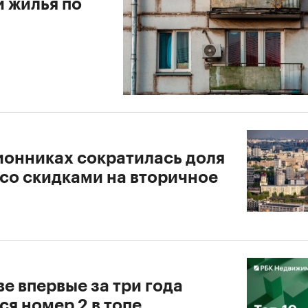
и жилья по
ионниках сократилась доля
 со скидками на вторичное
е впервые за три года
я номер 2 в топе