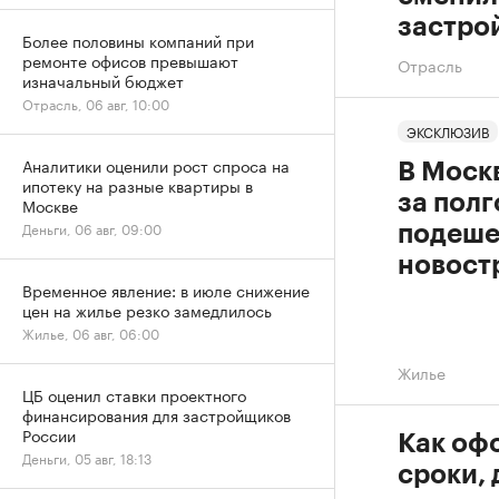
застро
Более половины компаний при
ремонте офисов превышают
Отрасль
изначальный бюджет
Отрасль, 06 авг, 10:00
ЭКСКЛЮЗИВ
Аналитики оценили рост спроса на
В Моск
ипотеку на разные квартиры в
за полг
Москве
Деньги, 06 авг, 09:00
подеше
новост
Временное явление: в июле снижение
цен на жилье резко замедлилось
Жилье, 06 авг, 06:00
Жилье
ЦБ оценил ставки проектного
финансирования для застройщиков
России
Как офо
Деньги, 05 авг, 18:13
сроки,