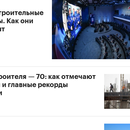
троительные
. Как они
ят
роителя — 70: как отмечают
 и главные рекорды
и