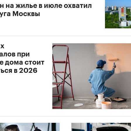
н на жилье в июле охватил
руга Москвы
их
алов при
е дома стоит
ься в 2026