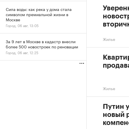
Уверен
Сила воды: как река у дома стала
символом премиальной жизни в
новостр
Москве
вторичк
Город, 06 авг, 13:05
Жилье
За 9 лет в Москве в кадастр внесли
более 500 новостроек по реновации
Город, 06 авг, 12:25
Кварти
продав
Жилье
Путин 
новый 
компен