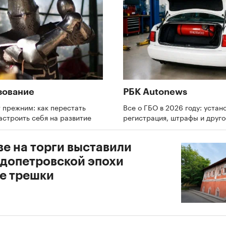
зование
РБК Autonews
 прежним: как перестать
Все о ГБО в 2026 году: устано
астроить себя на развитие
регистрация, штрафы и друг
ве на торги выставили
 допетровской эпохи
е трешки