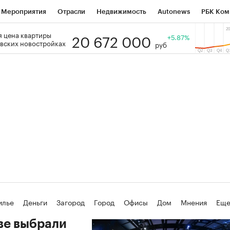
Мероприятия
Отрасли
Недвижимость
Autonews
РБК Ком
20 672 000
 цена квартиры
 РБК
РБК Образование
РБК Курсы
РБК Life
+5.87%
Тренды
Виз
вских новостройках
руб
ь
Крипто
РБК Бизнес-среда
Дискуссионный клуб
Исследо
зета
Спецпроекты СПб
Конференции СПб
Спецпроекты
кономика
Бизнес
Технологии и медиа
Финансы
Рынок на
(+38,88%)
(+30,78%)
К ₽1 400
«Русагро» ₽120
Купить
SberCIB к 27.07.27
прогноз ПСБ к 26.07.27
илье
Деньги
Загород
Город
Офисы
Дом
Мнения
Ещ
ве выбрали