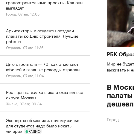
градостроительные проекты. Как они
выглядят
Город, 07 авг, 12:05
Архитекторы и студенты создали
плакаты ко Дню строителя. Лучшие
работы
Отрасль, 07 авг, 11:36
РБК Обра
Мир не будет
Дню строителя — 70: как отмечают
юбилей и главные рекорды отрасли
выживать и н
Отрасль, 07 авг, 11:04
В Моск
Рост цен на жилье в июле охватил все
палаты
округа Москвы
дешевл
Жилье, 07 авг, 09:34
Город
Эксперты объяснили, почему жилье
для студентов надо было искать
«вчера»
РАДИО