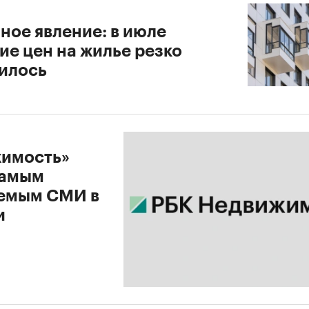
ное явление: в июле
ие цен на жилье резко
илось
имость»
самым
емым СМИ в
и