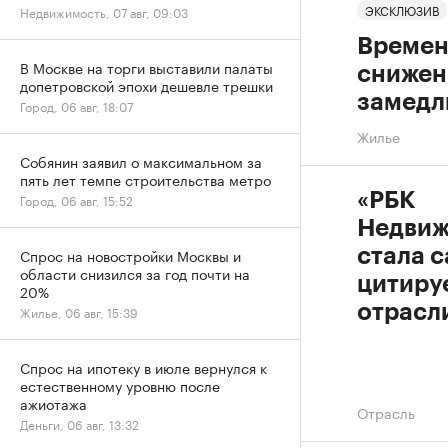
ЭКСКЛЮЗИВ
Недвижимость, 07 авг, 09:03
Времен
В Москве на торги выставили палаты
снижен
допетровской эпохи дешевле трешки
замедл
Город, 06 авг, 18:07
Жилье
Собянин заявил о максимальном за
пять лет темпе строительства метро
«РБК
Город, 06 авг, 15:52
Недвиж
Спрос на новостройки Москвы и
стала 
области снизился за год почти на
цитиру
20%
отрасл
Жилье, 06 авг, 15:39
Спрос на ипотеку в июле вернулся к
естественному уровню после
ажиотажа
Отрасль
Деньги, 06 авг, 13:32