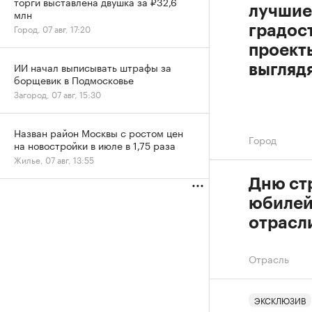
торги выставлена двушка за ₽32,6
лучшие
млн
Город, 07 авг, 17:20
градос
проекты
ИИ начал выписывать штрафы за
выгляд
борщевик в Подмосковье
Загород, 07 авг, 15:30
Назван район Москвы с ростом цен
Город
на новостройки в июле в 1,75 раза
Жилье, 07 авг, 13:55
Дню ст
юбилей
отрасл
Отрасль
ЭКСКЛЮЗИВ