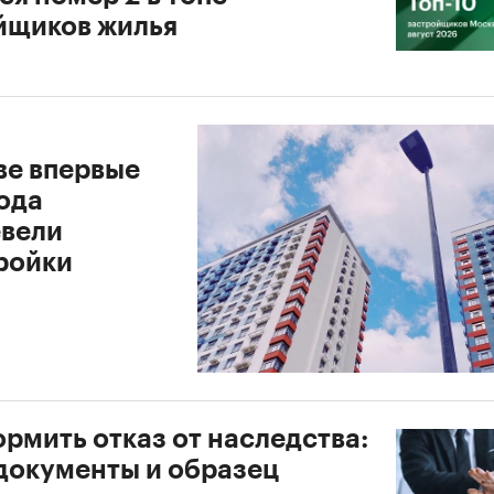
йщиков жилья
ве впервые
ода
вели
ройки
рмить отказ от наследства:
 документы и образец