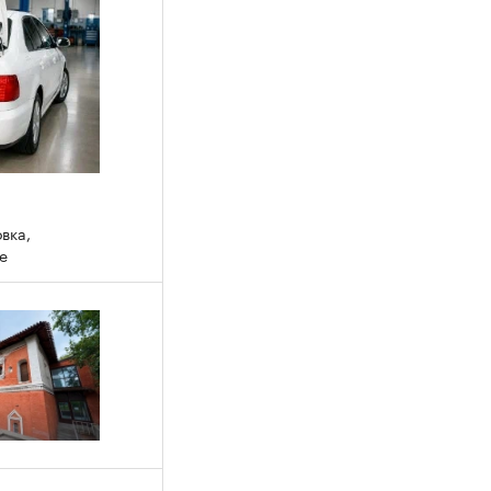
вка,
ое